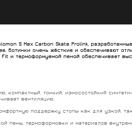
lomon S Max Carbon Skate
Prolink, разработанн
е, ботинки очень жёсткие и обеспечивают отл
 Fit и термоформуемой пеной обеспечивает выс
тию, компактный, тонкий, износостойкий синтет
ечивает вентиляцию.
 комфортную поддержку стопы как для узкой, так
ухой пены, термоформовки и материалов внутре