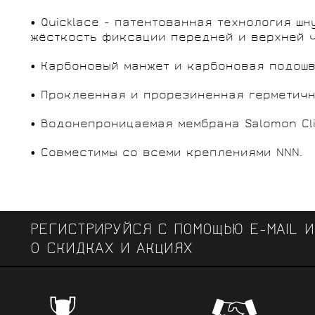
• Quicklace - патентованная технология 
жёсткость фиксации передней и верхней ч
• Карбоновый манжет и карбоновая подошв
• Проклеенная и прорезиненная герметичн
• Водонепроницаемая мембрана Salomon Cli
• Совместимы со всеми креплениями NNN.
РЕГИСТРИРУЙСЯ С ПОМОЩЬЮ E-MAIL 
О СКИДКАХ И АКЦИЯХ
ЧЕМПИОНСКИЕ БРЕНДЫ
Профе
Поставки от всемирно известных