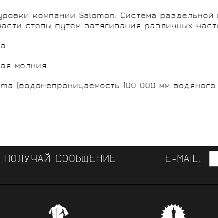
шнуровки компании Salomon. Система раздельной
асти стопы путем затягивания различных част
а.
ая молния.
ma (водонепроницаемость 100 000 мм водяного 
И ПОЛУЧАЙ СООБЩЕНИЕ
E-MAIL:
ЛУЧШАЯ ВЕЛООДЕЖДА 
СВЯЗЬ 
КОНСУЛЬТАЦИИ СПЕЦИАЛИСТОВ
Самая обширная в России коллекци
Provelo сотруднича
ссиональные советы и помощь при выборе велосипеда,
 брендов,
лучшая одежда от специализирован
велокомандами, с