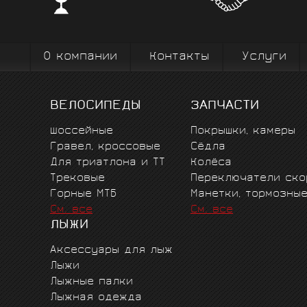
велоодежд
зарекомендовавших себя на всех уров
выступ
вплоть до профессионального спорта вы
коман
О компании
Контакты
Услуги
ВЕЛОСИПЕДЫ
ЗАПЧАСТИ
Шоссейные
Покрышки, камеры
Гравел, кроссовые
Сёдла
Для триатлона и ТТ
Колёса
Трековые
Переключатели ско
Горные MTБ
Манетки, тормозны
См. все
См. все
ЛЫЖИ
Аксессуары для лыж
Лыжи
Лыжные палки
Лыжная одежда