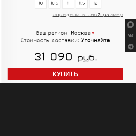
СУМКИ
10
10,5
11
11,5
12
определить свой размер
Ваш регион:
Москва
Стоимость доставки:
Уточняйте
ГРУППЫ
31 090
руб.
ОБОРУДОВАНИЯ
RED CREEK
VORTEX
SHIMANO
MICHE
ELITE
SHIMANO