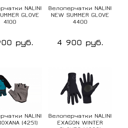
Размер:
Размер:
рчатки NALINI
Велоперчатки NALINI
S
S
UMMER GLOVE
NEW SUMMER GLOVE
4100
4400
M
M
L
L
900 руб.
4 900 руб.
ние
Сравнение
Сравнение
XL
В
В
2XL
наличии
наличии
рчатки NALINI
Велоперчатки NALINI
OXANA (4251)
EXAGON WINTER