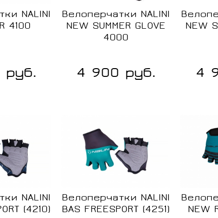
Размер:
S
ки NALINI
Велоперчатки NALINI
Велопе
M
R 4100
NEW SUMMER GLOVE
NEW S
M
4000
L
XL
 руб.
4 900 руб.
4 
Сравнение
Сравне
В
В
наличии
наличии
ки NALINI
Велоперчатки NALINI
Велопе
ORT (4210)
BAS FREESPORT (4251)
NEW R