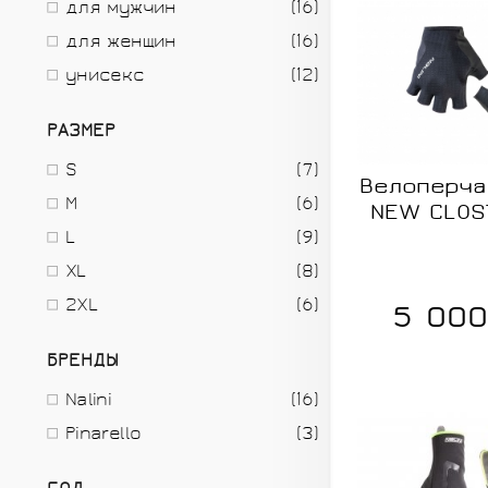
для мужчин
SHIMANO
(16)
ПУЛЬСОМЕТРЫ
ШЕСТЕРЁНКИ
ЧЕХЛЫ, КЕЙСЫ
ВЕЛОСИПЕДА
БЕЛЬЕ
для женщин
(16)
ПРОИЗВОДИТЕЛИ
унисекс
(12)
ПРОИЗВОДИТЕЛИ
РАЗМЕР
S
(7)
ВЫНОСЫ РУЛЯ
ВЕЛОШОРТЫ
ФЛЯГИ И
ЭЛЕКТРОНИКА
ХРАНЕНИЕ И
ВЕЛОНОСКИ
Велоперчат
GELO
RIDLEY
M
ДЕРЖАТЕЛИ
(6)
ТРАНСПОРТИРОВКА
NEW CLOS
KÄSTLE
BIVIUM
ВЕЛОСИПЕДОВ
L
(9)
ПРОИЗВОДИТЕЛИ
XL
(8)
ПРОИЗВОДИТЕЛИ
ПРОИЗВОДИТЕЛИ
2XL
(6)
5 000
БРЕНДЫ
NALINI
RODE
BIVIUM
ZBOG
Nalini
(16)
PIRELLI
TOPEAK
Pinarello
(3)
KASK
KOO