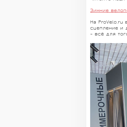
Зимние велоп
На ProVelo.r
сцепление и 
– всё для то