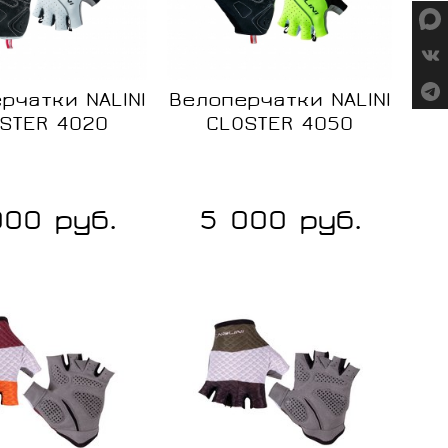
Размер:
Размер:
L
S
рчатки NALINI
Велоперчатки NALINI
STER 4020
CLOSTER 4050
XL
L
XL
000 руб.
5 000 руб.
ние
Сравнение
Сравнение
В
В
наличии
наличии