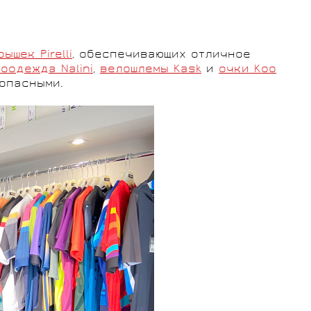
ышек Pirelli
, обеспечивающих отличное
оодежда Nalini
,
велошлемы Kask
и
очки Koo
опасными.