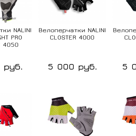
Размер:
Размер:
XL
L
ки NALINI
Велоперчатки NALINI
Велопе
2XL
GHT PRO
CLOSTER 4000
CLO
 4050
 руб.
5 000 руб.
5 
Сравнение
Сравне
В
В
наличии
наличии
Размер: