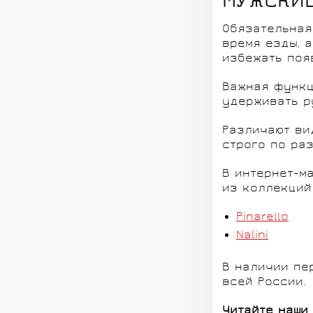
МУЖСКИЕ
Обязательная
время езды, 
избежать поя
Важная функц
удерживать р
Различают ви
строго по ра
В интернет-м
из коллекций
Pinarello
Nalini
В наличии пе
всей России.
Читайте наши