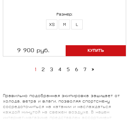
Размер:
XS
M
L
9 900 руб.
1
2
3
4
5
6
7
»
Правильно подобранная экипировка защищает от
холода, ветра и влаги, позволяя спортсмену
сосредоточиться на катании и наслаждаться
каждой минутой на свежем воздухе. В нашем
интернет-магазине представлен ассортимент
лыжной одежды для всех уровней подготовки и
климатических условий – от базовых слоев для