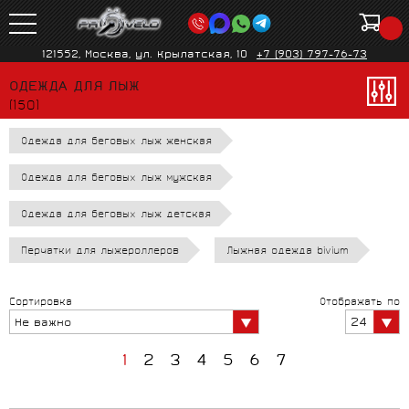
121552, Москва, ул. Крылатская, 10
+7 (903) 797-76-73
ОДЕЖДА ДЛЯ ЛЫЖ
(150)
Одежда для беговых лыж женская
Одежда для беговых лыж мужская
Одежда для беговых лыж детская
Перчатки для лыжероллеров
Лыжная одежда bivium
Сортировка
Отображать по
24
Не важно
1
2
3
4
5
6
7