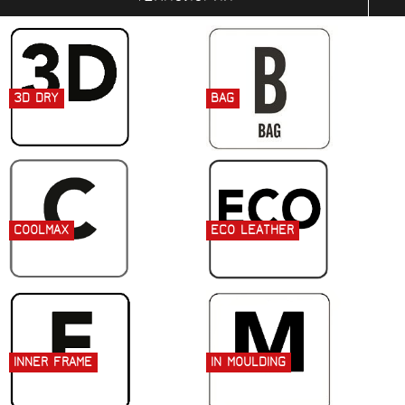
3D DRY
BAG
COOLMAX
ECO LEATHER
INNER FRAME
IN MOULDING