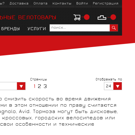
ы?
Доставка
Оплата
Контакты
Войти
Регистрация
ЬНЫЕ ВЕЛОТОВАРЫ
БРЕНДЫ
УСЛУГИ
ЗМ
KOO
ЛЫЖНЫЕ БОТИНКИ
ВЕЛОРЕЙТУЗЫ
ВЕЛОСТАНКИ
ГОРНЫЕ MTБ
МАНЕТКИ,
ВЕЛОКОМБИНЕЗОНЫ
ОБМОТКИ РУЛЯ
ГОРОДСКИЕ
ШАТУНЫ И
ЛЫЖНЫЕ
Страницы
Отображать по
ТОРМОЗНЫЕ РУЧКИ
ПЕРЕДНИЕ ЗВЁЗДЫ
КРЕПЛЕНИЯ
1
2
3
24
о снизить скорость во время движения
ми в этом отношении по праву считаются
agnolo, Avid. Тормоза могут быть дисковые,
, кроссовых, городских велосипедов или
 свои особенности и технические
Ы
ВЕЛОБАХИЛЫ
ГОЛОВНЫЕ УБОРЫ
КРЫЛЬЯ, ФОНАРИ
ПЕДАЛИ И ШИПЫ
ЧЕХЛЫ, РЮЗАКИ,
С ПРОБЕГОМ
РЕМОНТ И УХОД
РУЛИ