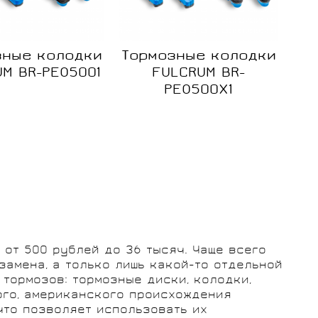
зные колодки
Тормозные колодки
M BR-PEO5001
FULCRUM BR-
PEO500X1
ние
Сравнение
Сравнение
Нет в
Нет в
наличии
наличии
от 500 рублей до 36 тысяч. Чаще всего
замена, а только лишь какой-то отдельной
тормозов: тормозные диски, колодки,
ого, американского происхождения
что позволяет использовать их