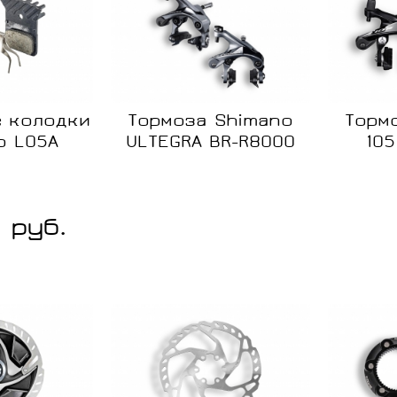
 колодки
Тормоза Shimano
Торм
o L05A
ULTEGRA BR-R8000
10
Сравне
Нет в
наличии
 руб.
Сравнение
В
наличии