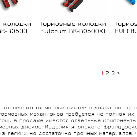
 колодки
Тормозные колодки
Тормо
BR-BO500
Fulcrum BR-BO500X1
FULCRU
Сравнение
Сравне
Нет в
Нет в
наличии
наличии
1
2
3
»
 коллекцию тормозных систем в диапазоне цен 
тормозных механизмов требуется не полная их 
этому в продаже имеются отдельные компоненты 
мозных дисков. Изделия японского, французск
из легких, но достаточно прочных материалов, 