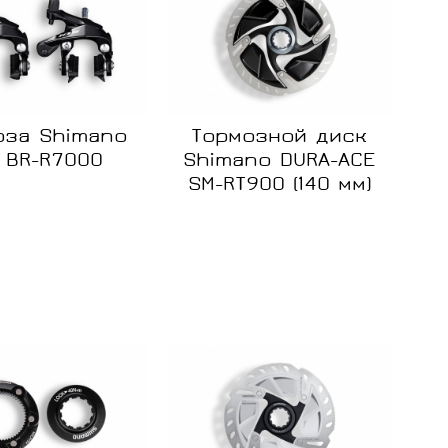
оза Shimano
Тормозной диск
5 BR-R7000
Shimano DURA-ACE
SM-RT900 (140 мм)
ние
Сравнение
Сравнение
Нет в
Нет в
наличии
наличии