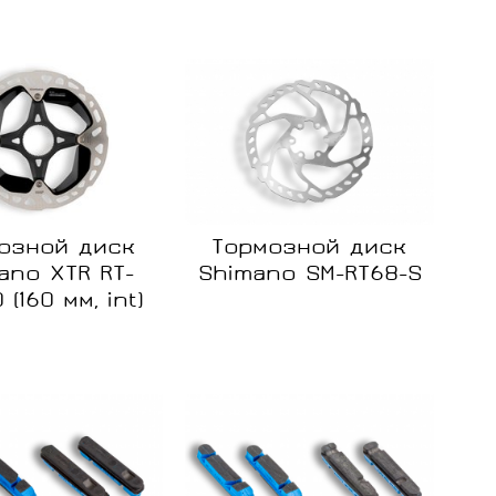
Нет в
Нет в
наличии
наличии
озной диск
Тормозной диск
ano XTR RT-
Shimano SM-RT68-S
(160 мм, int)
ние
Сравнение
Сравнение
Нет в
Нет в
наличии
наличии