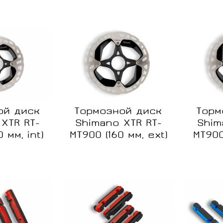
Нет в
Нет в
наличии
наличии
ой диск
Тормозной диск
Торм
XTR RT-
Shimano XTR RT-
Shim
 мм, int)
MT900 (160 мм, ext)
MT900 
Сравнение
Сравне
Нет в
Нет в
наличии
наличии