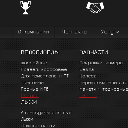
Профе
Поставки от всемирно известных
велоодежд
зарекомендовавших себя на всех уров
выступ
вплоть до профессионального спорта вы
коман
О компании
Контакты
Услуги
ВЕЛОСИПЕДЫ
ЗАПЧАСТИ
Шоссейные
Покрышки, камеры
Гравел, кроссовые
Сёдла
Для триатлона и ТТ
Колёса
Трековые
Переключатели ско
Горные MTБ
Манетки, тормозны
См. все
См. все
ЛЫЖИ
Аксессуары для лыж
Лыжи
Лыжные палки