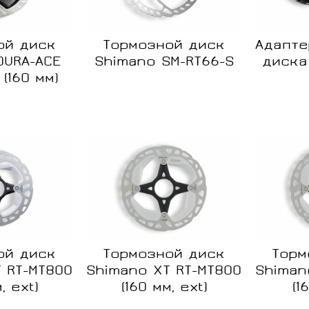
ой диск
Тормозной диск
Адапте
DURA-ACE
Shimano SM-RT66-S
диска
(160 мм)
Сравнение
Сравне
Нет в
Нет в
наличии
наличии
ой диск
Тормозной диск
Торм
 RT-MT800
Shimano XT RT-MT800
Shiman
, ext)
(160 мм, ext)
(1
Сравнение
Сравне