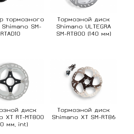
р тормозного
Тормозной диск
 Shimano SM-
Shimano ULTEGRA
RTAD10
SM-RT800 (140 мм)
ние
Сравнение
Сравнение
Нет в
Нет в
наличии
наличии
озной диск
Тормозной диск
o XT RT-MT800
Shimano XT SM-RT86
60 мм, int)
ние
Сравнение
Сравнение