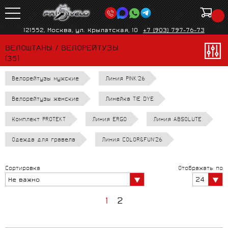
121552, Москва, ул. Крылатская, 10
+7 (903) 797-76-73
ВЕЛОШТАНЫ / ВЕЛОРЕЙТУЗЫ
(35)
Велорейтузы мужские
Линия PINK'26
Велорейтузы женские
Линейка TIE DYE
Комплект PROTEKT
Линия ERGO
Линия ABSOLUTE
Одежда для гравела
Линия COLOR&FUN'26
Сортировка
Отображать по
24
Не важно
1
2