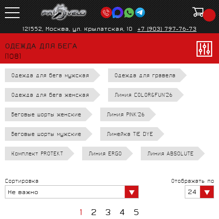
121552, Москва, ул. Крылатская, 10
+7 (903) 797-76-73
ОДЕЖДА ДЛЯ БЕГА
(108)
Одежда для бега мужская
Одежда для гравела
Одежда для бега женская
Линия COLOR&FUN'26
Беговые шорты женские
Линия PINK'26
Беговые шорты мужские
Линейка TIE DYE
Комплект PROTEKT
Линия ERGO
Линия ABSOLUTE
Сортировка
Отображать по
24
Не важно
1
2
3
4
5