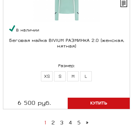
В наличии
Беговая майка BIVIUM РАЗМИНКА 2.0 (женская,
мятная)
Размер:
XS
S
M
L
6 500 руб.
1
2
3
4
5
»