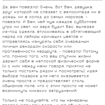
Да, вам повезло! Очень. Вот Вам, девушка,
друг которой не слезает с велосипеда ни в
дождь, ни в холод до самых морозов, –
повезло. И Вам, чей муж каждое субботнее
утро ни свет, ни заря будит Вас, вылезая
из-под одеяла, втискиваясь в обтягивающий
наряд из лайкры кричащих цветов и
отправляясь изнурять себя очередным
личным рекордом скорости или
протяжённости маршрута, - повезло! Потому
что, помимо того, что ваш спутник жизни
держит себя в неплохой физической форме
(и с ним, между нами говоря, приятно не
только постоять рядом и посмотреть), идея
выбора подарка для него оказывается
очень проста и предоставляет столь
обширное поле, что с этим просто не может
возникнуть никаких затруднений.
Только не подумайте, что мы намерены