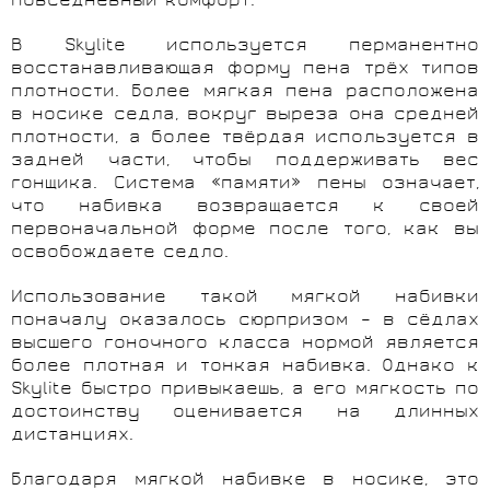
повседневный комфорт.
В Skylite используется перманентно
восстанавливающая форму пена трёх типов
плотности. Более мягкая пена расположена
в носике седла, вокруг выреза она средней
плотности, а более твёрдая используется в
задней части, чтобы поддерживать вес
гонщика. Система «памяти» пены означает,
что набивка возвращается к своей
первоначальной форме после того, как вы
освобождаете седло.
Использование такой мягкой набивки
поначалу оказалось сюрпризом – в сёдлах
высшего гоночного класса нормой является
более плотная и тонкая набивка. Однако к
Skylite быстро привыкаешь, а его мягкость по
достоинству оценивается на длинных
дистанциях.
Благодаря мягкой набивке в носике, это