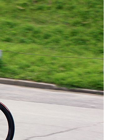
СУМКИ
ГРУППЫ
ОБОРУДОВАНИЯ
RED CREEK
VORTEX
SHIMANO
MICHE
ELITE
SHIMANO