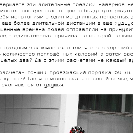
овершаете эти длительные поездки, наверное, 
инство воскресных гонщиков будут утверждать,
себя испытаниям в один из длинных ненастных 
 ещё более длительной дистанции в ещё худшую 
щенные времена людей отправляли на принудит
е, - единственная причина, по которой больши
выходным заключается в том, что это хороший 
 количество поглощённых калорий, а затем рас
 целых два? Да с этими расчётами не каждый а
одсчётам, гонщик, проезжающий порядка 150 км
луешься! Так что можно сказать своей семье, ч
 скончаются от удушья.