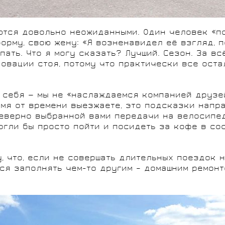
ются довольно неожиданными. Один человек «по
рму, свою жену: «Я возненавидел её взгляд, п
пать. Что я могу сказать? Лучший. Сезон. За вс
овации стоя, потому что практически все ост
 себя — мы не «наслаждаемся компанией друзей
емя от времени выезжаете, это подсказки напр
еверно выбранной вами передачи на велосипед
могли бы просто пойти и посидеть за кофе в со
у, что, если не совершать длительных поездок 
ся заполнять чем-то другим – домашним ремонто