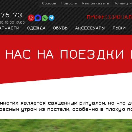
Обзоры
Новости
Как заказать
Почему м
 76 73
ПРОФЕССИОНАЛ
ВС 10:00-19:00
АПЧАСТИ
ОДЕЖДА
ОБУВЬ
АКСЕССУАРЫ
ЛЫЖИ
 НАС НА ПОЕЗДКИ
К
ТРИАТЛОН
PIRELLI
ВЕЛОТУРИ
KASK
ДЛЯ ТРИАТЛОНА И
ЛЫЖНЫЕ ПАЛКИ
ВЕЛОКУРТКИ
ВЕЛООЧКИ
КОЛЁСА
ВЕЛОКОМПЬЮТЕРЫ
ЛЫЖНАЯ ОДЕЖДА
ПЕРЕКЛЮЧАТЕЛИ
ТРЕКОВЫЕ
ТРИАТЛОН
ТТ
СКОРОСТЕЙ
многих является священным ритуалом, но что д
ресным утром из постели, особенно в плохую п
RIDLEY
ВСЕ БРЕНД
ВЕЛОПЕРЧАТКИ
РУКАВА И ЧУЛКИ
ЛЫЖЕРОЛЛЕРЫ
ВЕЛОНАСОСЫ
ВИНТАЖНЫЕ
ЦЕПИ
ИЗМЕРИТЕЛИ
ПИТЬЕВЫЕ
ДЕТСКИЕ
КАРЕТКИ