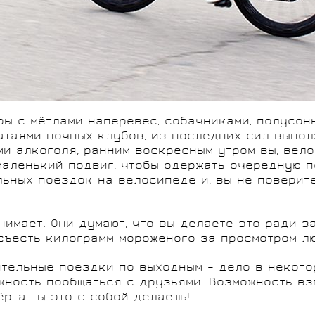
ары с мётлами наперевес, собачниками, полусо
атаями ночных клубов, из последних сил выпо
и алкоголя, ранним воскресным утром вы, вело
маленький подвиг, чтобы одержать очередную п
ьных поездок на велосипеде и, вы не поверите
имает. Они думают, что вы делаете это ради за
 съесть килограмм мороженого за просмотром л
ительные поездки по выходным – дело в некото
жность пообщаться с друзьями. Возможность вз
рта ты это с собой делаешь!