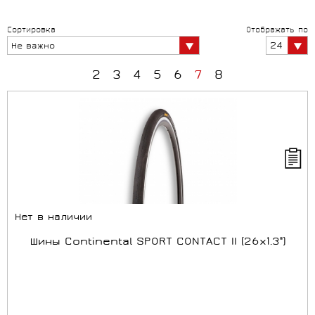
Сортировка
Отображать по
24
Не важно
2
3
4
5
6
7
8
Нет в наличии
Шины Continental SPORT CONTACT II (26x1.3")