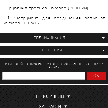
- 1 рубашка тросика Shimano (2000 мм).
- 1 инструмент для соединения разъёмов
Shimano TL-EW02.
СПЕЦИФИКАЦИЯ
ТЕХНОЛОГИИ
РЕГИСТРИРУЙСЯ С ПОМОЩЬЮ E-MAIL И ПОЛУЧАЙ СООБЩЕНИЕ
О СКИДКАХ И
АКЦИЯХ
ВЕЛОСИПЕДЫ
Шоссейные
ЗАПЧАСТИ