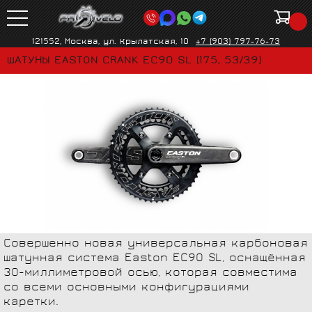
121552, Москва, ул. Крылатская, 10
+7 (903) 797-76-73
ШАТУНЫ EASTON CRANK EC90 SL (175, 53/39)
Совершенно новая универсальная карбоновая
шатунная система Easton EC90 SL, оснащённая
30-миллиметровой осью, которая совместима
со всеми основными конфигурациями
каретки.