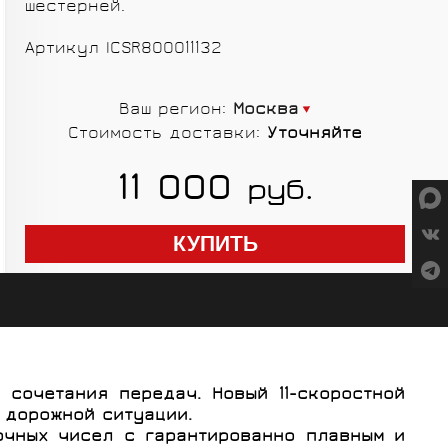
шестерней.
СУМКИ
Артикул
ICSR800011132
Ваш регион:
Москва
Стоимость доставки:
Уточняйте
ГРУППЫ
11 000
руб.
ОБОРУДОВАНИЯ
RED CREEK
VORTEX
SHIMANO
MICHE
 сочетания передач. Новый 11-скоростной
ELITE
SHIMANO
 дорожной ситуации.
точных чисел с гарантированно плавным и