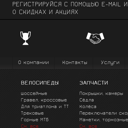
РЕГИСТРИРУЙСЯ С ПОМОЩЬЮ E-MAIL 
О СКИДКАХ И АКЦИЯХ
ЧЕМПИОНСКИЕ БРЕНДЫ
Профе
Поставки от всемирно известных
велоодежд
зарекомендовавших себя на всех уров
выступ
вплоть до профессионального спорта вы
коман
О компании
Контакты
Услуги
ВЕЛОСИПЕДЫ
ЗАПЧАСТИ
Шоссейные
Покрышки, камеры
Гравел, кроссовые
Сёдла
Для триатлона и ТТ
Колёса
Трековые
Переключатели ско
Горные MTБ
Манетки, тормозны
См. все
См. все