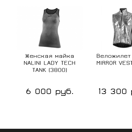
Женская майка
Веложилет 
Размер:
NALINI LADY TECH
MIRROR VES
TANK (3800)
XS
S/M
6 000 руб.
13 300 
Сравнение
L/XL
В
наличии