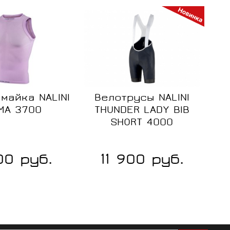
Размер:
уни
майка NALINI
Велотрусы NALINI
MA 3700
THUNDER LADY BIB
SHORT 4000
Размер:
XS
00 руб.
11 900 руб.
ие
Сравнение
Сравнение
S
В
В
M
наличии
наличии
L