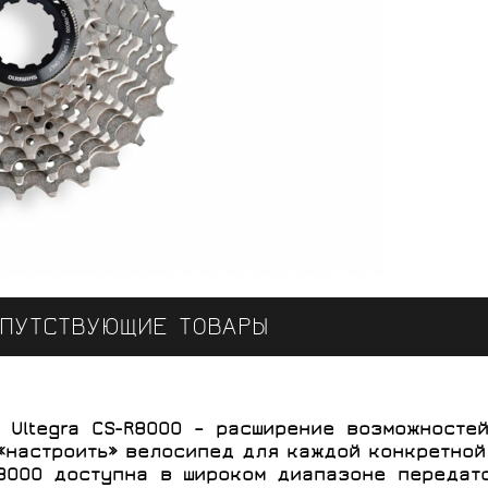
МОЩНОСТИ
СИСТЕМЫ
БЕГОВАЯ ОДЕЖДА
МЕЛКИЕ ДЕТАЛИ,
СУМКИ,
ПОДСЕДЕЛЬНЫЕ
СПОРТИВНОЕ
ДЛЯ ДЕТЕЙ
BMC
FELT
ТРОСЫ, РУБАШКИ
ДЕРЖАТЕЛИ,
ПИТАНИЕ
ШТЫРИ
ROSSIGNOL
SALOMON
РЮКЗАКИ
ПУТСТВУЮЩИЕ ТОВАРЫ
SKI TIME
FULCRUM
GELO
Ultegra CS-R8000 – расширение возможностей
DEDA ELEMENTI
TOPEAK
«настроить» велосипед для каждой конкретной
-R8000 доступна в широком диапазоне переда