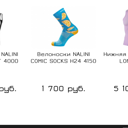
Размер:
S/M
L/XL
Размер:
NALINI
Велоноски NALINI
Нижняя 
T 4000
COMIC SOCKS H24 4150
LO
2XL
S
L
XL
руб.
1 700 руб.
5 1
Сравнение
Сравнен
В
В
наличии
наличии