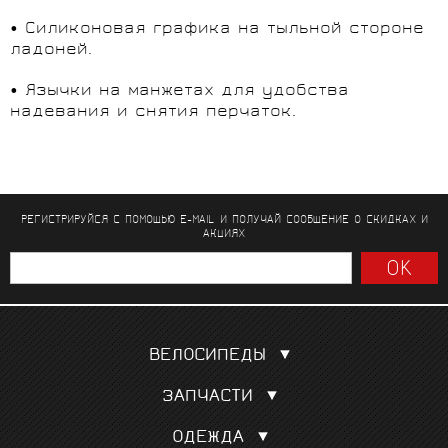
• Силиконовая графика на тыльной стороне
ладоней.
• Язычки на манжетах для удобства
надевания и снятия перчаток.
РЕГИСТРИРУЙСЯ С ПОМОЩЬЮ E-MAIL И ПОЛУЧАЙ СООБЩЕНИЕ
О СКИДКАХ И
АКЦИЯХ
ВЕЛОСИПЕДЫ
Шоссейные
ЗАПЧАСТИ
Гравел, кроссовые
Покрышки, камеры
Для триатлона и ТТ
ОДЕЖДА