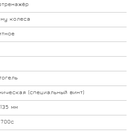
отренажёр
ину колеса
итное
тогель
ническая (специальный винт)
 135 мм
 700c