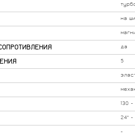
турб
на ш
магн
СОПРОТИВЛЕНИЯ
да
ЕНИЯ
5
элас
меха
130 -
24" -
-