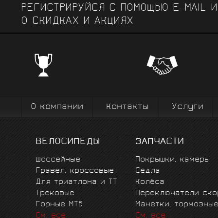
РЕГИСТРИРУЙСЯ С ПОМОЩЬЮ E-MAIL 
О СКИДКАХ И АКЦИЯХ
ЧЕМПИОНСКИЕ БРЕНДЫ
Профе
Поставки от всемирно известных
велоодежд
зарекомендовавших себя на всех уров
выступ
вплоть до профессионального спорта вы
коман
О компании
Контакты
Услуги
ВЕЛОСИПЕДЫ
ЗАПЧАСТИ
Шоссейные
Покрышки, камеры
Гравел, кроссовые
Сёдла
Для триатлона и ТТ
Колёса
Трековые
Переключатели ско
Горные MTБ
Манетки, тормозны
См. все
См. все