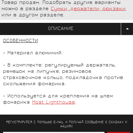
Товар продан. Подобрать другие варианты
можно в разделе
Сумки, держатели, рюкзаки
,
или в другом разделе.
ОПИСАНИЕ
ОСОБЕННОСТИ
- Материал алюминий.
- В комплекте: регулируемый держатель,
ремешок на липучке, резиновое
страховочное кольцо, подкладочка против
скольжения фонарика.
- Используется для крепления на шлем
фонарика
Most Lighthouse
.
РЕГИСТРИРУЙСЯ С ПОМОЩЬЮ E-MAIL И ПОЛУЧАЙ СООБЩЕНИЕ
О СКИДКАХ И
АКЦИЯХ