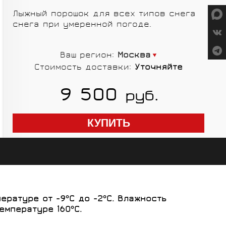
СУМКИ
Лыжный порошок для всех типов снега
снега при умеренной погоде.
Ваш регион:
Москва
Стоимость доставки:
Уточняйте
ГРУППЫ
9 500
руб.
ОБОРУДОВАНИЯ
SALOMON
VORTEX
MICHE
GELO
ратуре от -9°C до -2°C. Влажность
SHIMANO
TOPEAK
емпературе 160°C.