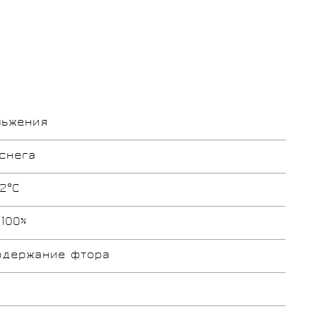
льжения
снега
-2°С
 100%
одержание фтора