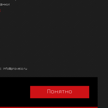
танки
е
l: info@provelo.ru
Понятно
Q
|
Политика использования cookies