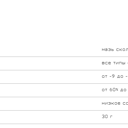
мазь ско
все типы 
от -9 до 
от 60% до
низкое с
30 г