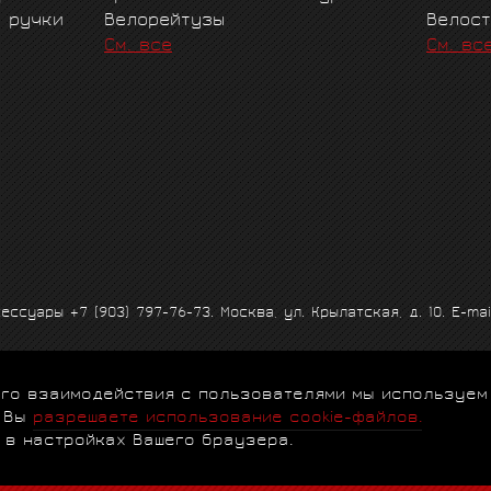
е ручки
Велорейтузы
Велос
См. все
См. вс
ксессуары
+7 (903) 797-76-73
. Москва, ул. Крылатская, д. 10. E-mai
 его взаимодействия с пользователями мы используем
альности
|
Договор-оферта
|
Клубная программа
|
Гарантии
|
FA
, Вы
разрешаете использование cookie-файлов.
 в настройках Вашего браузера.