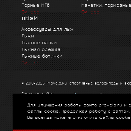
Горные MTБ
Манетки, тормозны
См. все
См. все
ЛЫЖИ
Аксессуары для лыж
Лыжи
Лыжные палки
Лыжная одежда
Лыжные ботинки
См. все
© 2010-2026 ProVelo.Ru, спортивные велосипеды и а
Создание сайта
Продвижение сайта
Для улучшения работы сайта provelo.ru и
Схема проезда
|
Карта сайта
|
Политика конфиденци
файлы cookie. Продолжая работу с сайтом
Вы всегда можете отключить файлы cookie