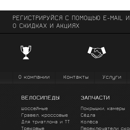
РЕГИСТРИРУЙСЯ С ПОМОЩЬЮ E-MAIL 
О СКИДКАХ И АКЦИЯХ
ЧЕМПИОНСКИЕ БРЕНДЫ
Профе
Поставки от всемирно известных
велоодежд
зарекомендовавших себя на всех уров
выступ
вплоть до профессионального спорта вы
коман
О компании
Контакты
Услуги
ВЕЛОСИПЕДЫ
ЗАПЧАСТИ
Шоссейные
Покрышки, камеры
Гравел, кроссовые
Сёдла
Для триатлона и ТТ
Колёса
Трековые
Переключатели ско