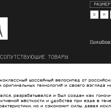
РАЗМЕР
S
M
Подобра
СОПУТСТВУЮЩИЕ ТОВАРЫ
ококлассный шоссейный велосипед от российс
 оригинальных технологий и своего взгляда н
лся, разрабатывался и был создан как гоночн
тивной жёсткости и удобства при езде в тече
рактеристики, но и сэкономит силы, давая иск