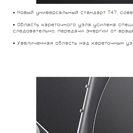
• Новый универсальный стандарт T47, сове
• Область кареточного узла усилена спец
следовательно, передачи энергии от вращ
• Увеличенная область над кареточным уз