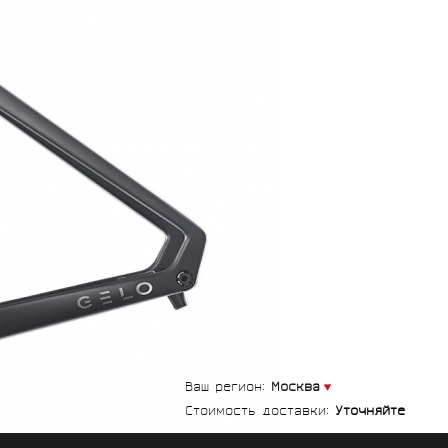
СУМКИ
ГРУППЫ
ОБОРУДОВАНИЯ
SALOMON
VORTEX
MICHE
GELO
Ваш регион:
Москва
SHIMANO
TOPEAK
Стоимость доставки:
Уточняйте