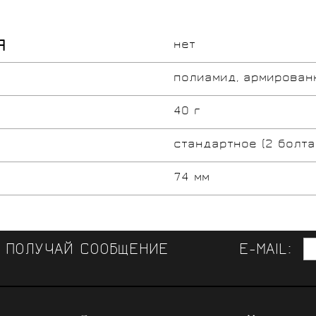
Я
нет
полиамид, армирован
40 г
стандартное (2 болта
74 мм
И ПОЛУЧАЙ СООБЩЕНИЕ
E-MAIL:
ЛУЧШАЯ ВЕЛООДЕЖДА 
СВЯЗЬ 
КОНСУЛЬТАЦИИ СПЕЦИАЛИСТОВ