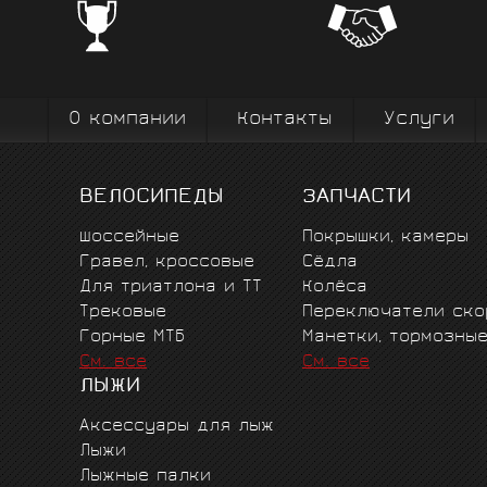
Профе
Поставки от всемирно известных
велоодежд
зарекомендовавших себя на всех уров
выступ
вплоть до профессионального спорта вы
коман
О компании
Контакты
Услуги
ВЕЛОСИПЕДЫ
ЗАПЧАСТИ
Шоссейные
Покрышки, камеры
Гравел, кроссовые
Сёдла
Для триатлона и ТТ
Колёса
Трековые
Переключатели ско
Горные MTБ
Манетки, тормозны
См. все
См. все
ЛЫЖИ
Аксессуары для лыж
Лыжи
Лыжные палки