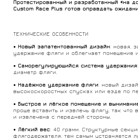
Протестированный и разработанный «на д
Custom Race Plus готов оправдать ожидан
ТЕХНИЧЕСКИЕ ОСОБЕННОСТИ
• Новый запатентованный дизайн
: новая,
удержание фляги и облегчает помещение и
• Саморегулирующийся система удержания
диаметр фляги.
• Надёжное удержание фляги
: новый диза
высокоскоростных спусках или езде по п
• Быстрое и лёгкое помещение и вынимани
проще вставить и извлечь флягу, так что 
​​и извлечена с передней стороны.
• Лёгкий вес
: 40 грамм. Структурные секц
флягодержателя, тем самым устраняется л