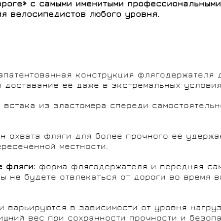
ороге» с самыми именитыми профессиональными 
ия велосипедистов любого уровня.
 запатентованная конструкция флягодержателя 
 доставание её даже в экстремальных условия
: встака из эластомера спереди самостоятель
йн охвата фляги для более прочного её удержа
ересеченной местности.
е фляги
: форма флягодержателя и передняя са
вы не будете отвлекаться от дороги во время 
ии варьируются в зависимости от уровня нагр
ишний вес при сохранности прочности и безопа