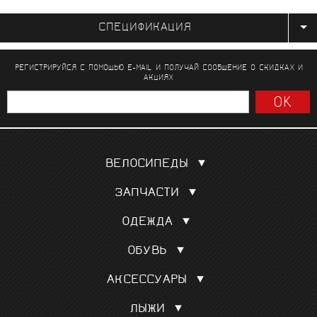
СПЕЦИФИКАЦИЯ
РЕГИСТРИРУЙСЯ С ПОМОЩЬЮ E-MAIL И ПОЛУЧАЙ СООБЩЕНИЕ
О СКИДКАХ И
АКЦИЯХ
ВЕЛОСИПЕДЫ
Шоссейные
ЗАПЧАСТИ
Гравел, кроссовые
Покрышки, камеры
Для триатлона и ТТ
ОДЕЖДА
Сёдла
Трековые
Веломайки
Колёса
Горные MTБ
ОБУВЬ
Велотрусы
Переключатели скоростей
См. все
Шоссе
Велокуртки
Манетки, тормозные ручки
АКСЕССУАРЫ
Маунтинбайк
Триатлон
См. все
Подарочный сертификат
Триатлон
Велорейтузы
ЛЫЖИ