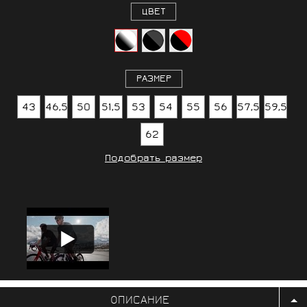
ЦВЕТ
РАЗМЕР
43
46,5
50
51,5
53
54
55
56
57,5
59,5
62
Подобрать размер
ОПИСАНИЕ