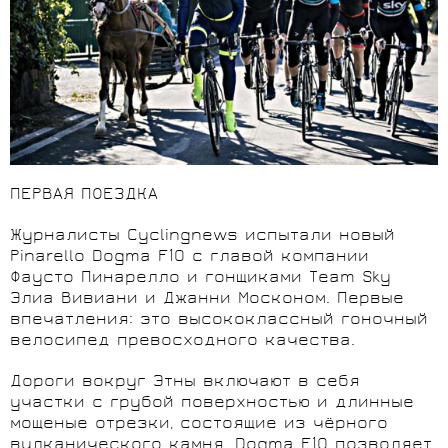
ПЕРВАЯ ПОЕЗДКА
Журналисты Cyclingnews испытали новый
Pinarello Dogma F10 с главой компании
Фаусто Пинарелло и гонщиками Team Sky
Элиа Вивиани и Джанни Москоном. Первые
впечатления: это высококлассный гоночный
велосипед превосходного качества.
Дороги вокруг Этны включают в себя
участки с грубой поверхностью и длинные
мощеные отрезки, состоящие из чёрного
вулканического камня. Dogma F10 позволяет