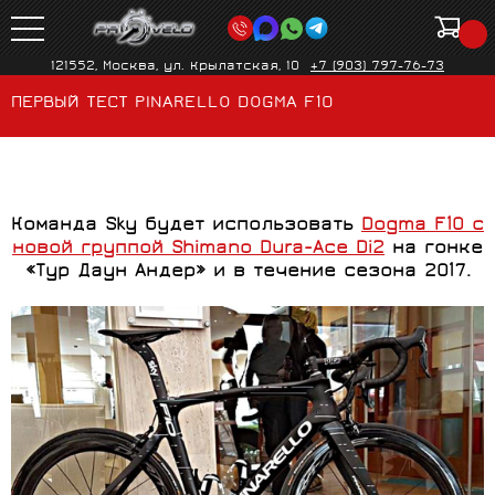
121552, Москва, ул. Крылатская, 10
+7 (903) 797-76-73
ПЕРВЫЙ ТЕСТ PINARELLO DOGMA F10
Команда Sky будет использовать
Dogma F10 с
новой группой Shimano Dura-Ace Di2
на гонке
«Тур Даун Андер» и в течение сезона 2017.