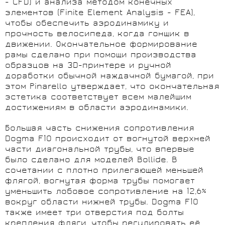
- CFD) и анализа методом конечных
элементов (Finite Element Analysis - FEA),
чтобы обеспечить аэродинамику и
прочность велосипеда, когда гонщик в
движении. Окончательное формирование
рамы сделано при помощи производства
образцов на 3D-принтере и ручной
доработки обычной наждачной бумагой, при
этом Pinarello утверждает, что окончательная
эстетика соответствует всем малейшим
достижениям в области аэродинамики.
Большая часть снижения сопротивления
Dogma F10 происходит от вогнутой верхней
части диагональной трубы, что впервые
было сделано для моделей Bollide. В
сочетании с плотно прилегающей меньшей
флягой, вогнутая форма трубы помогает
уменьшить лобовое сопротивление на 12,6%
вокруг области нижней трубы. Dogma F10
также имеет три отверстия под болты
крепления фляги, чтобы регулировать её