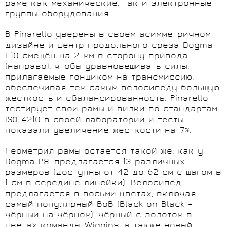
раме как механические, так и электронные
группы оборудования.
В Pinarello уверены в своём асимметричном
дизайне и центр продольного среза Dogma
F10 смещён на 2 мм в сторону привода
(направо), чтобы уравновешивать силы,
прилагаемые гонщиком на трансмиссию,
обеспечивая тем самым велосипеду большую
жёсткость и сбалансированность. Pinarello
тестирует свои рамы и вилки по стандартам
ISO 4210 в своей лаборатории и тесты
показали увеличение жёсткости на 7%.
Геометрия рамы остается такой же, как у
Dogma Р8, предлагается 13 различных
размеров (доступны от 42 до 62 см с шагом в
1 см в середине линейки). Велосипед
предлагается в восьми цветах, включая
самый популярный BoB (Black on Black –
чёрный на чёрном), чёрный с золотом в
цветах команды Wiggins, а также новый