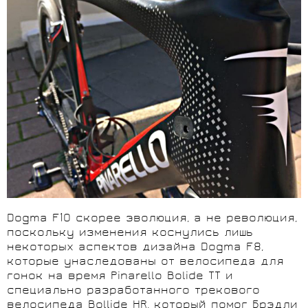
Dogma F10 скорее эволюция, а не революция,
поскольку изменения коснулись лишь
некоторых аспектов дизайна Dogma F8,
которые унаследованы от велосипеда для
гонок на время Pinarello Bolide TT и
специально разработанного трекового
велосипеда Bollide HR, который помог Брэдли