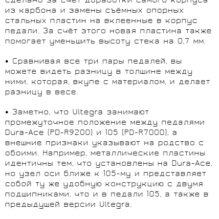
сделано за счёт доработки самого корпуса
из карбона и замены съёмных опорных
стальных пластин на вклеенные в корпус
педали. За счёт этого новая пластина также
помогает уменьшить высоту стека на 0,7 мм.
• Сравнивая все три пары педалей, вы
можете видеть разницу в толщине между
ними, которая, вкупе с материалом, и делает
разницу в весе.
• Заметно, что Ultegra занимают
промежуточное положение между педалями
Dura-Ace (PD-R9200) и 105 (PD-R7000), а
внешние признаки указывают на родство с
обоими. Например, металлические пластины
идентичны тем, что установлены на Dura-Ace,
но узел оси ближе к 105-му и представляет
собой ту же удобную конструкцию с двумя
подшипниками, что и в педали 105, а также в
предыдущей версии Ultegra.