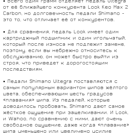
• Всего один грамм отделяет педаль Ultegra
от её ближайшего конкурента Look Keo Max 2
Carbon, но долговечность педали Shimano -
это то, что отличает её от конкурентов.
• Для сравнения, педаль Look имеет один
картриджный подшипник и один игольчатый,
который после износа не подлежит замене,
поэтому, если вы небрежно относитесь к
обслуживанию, он может быстро выйти из
строя, что приведет к дорогостоящим
последствиям.
• Педали Shimano Ultegra поставляются с
самым популярным вариантом шипов жёлтого
цвета, обеспечивающим шесть градусов
«плавания» шипа. Из педалей, которые
доводилось пробовать, Shimano дают самое
жёсткое ощущение при защелкивании. И Look,
и Wahoo, по сравнению с ними, дают очень
свободное ощущение, даже когда «плавание»
шипа уменьшено или увеличено усилие