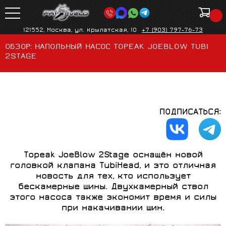
121552, Москва, ул. Крылатская, 10
+7 (903) 797-76-73
ОБЗОР: НАПОЛЬНЫЙ НАСОС TOPEAK JOEBLOW TUBI
2STAGE
ПОДПИСАТЬСЯ:
Topeak JoeBlow 2Stage оснащён новой
головкой клапана TubiHead, и это отличная
новость для тех, кто использует
бескамерные шины. Двухкамерный ствол
этого насоса также экономит время и силы
при накачивании шин.