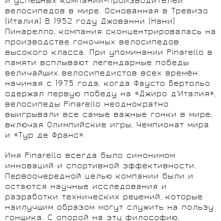
и успешных компаний-производителей
велосипедов в мире. Основанная в Тревизо
(Италия) В 1952 году Джованни (Нани)
Пинарелло, компания сконцентрировалась на
производстве гоночных велосипедов
высокого класса. При упоминании Pinarello в
памяти всплывают легендарные победы
величайших велосипедистов всех времён:
начиная с 1975 года, когда Фаусто Бертольо
одержал первую победу на «Джиро д'Италия»,
велосипеды Pinarello неоднократно
выигрывали все самые важные гонки в мире,
включая Олимпийские игры, Чемпионат мира
и «Тур де Франс».
Имя Pinarello всегда было синонимом
инноваций и спортивной эффективности.
Первоочередной целью компании были и
остаются научные исследования и
разработки технических решений, которые
наилучшим образом могут служить на пользу
гонщика. С опорой на эту философию,