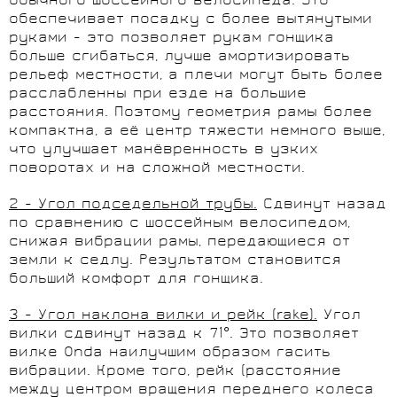
обычного шоссейного велосипеда. Это
обеспечивает посадку с более вытянутыми
руками - это позволяет рукам гонщика
больше сгибаться, лучше амортизировать
рельеф местности, а плечи могут быть более
расслабленны при езде на большие
расстояния. Поэтому геометрия рамы более
компактна, а её центр тяжести немного выше,
что улучшает манёвренность в узких
поворотах и на сложной местности.
2
- Угол подседельной трубы.
Сдвинут назад
по сравнению с шоссейным велосипедом,
снижая вибрации рамы, передающиеся от
земли к седлу. Результатом становится
больший комфорт для гонщика.
3 - Угол наклона вилки и рейк (
rake
).
Угол
вилки сдвинут назад к 71°. Это позволяет
вилке Onda наилучшим образом гасить
вибрации. Кроме того, рейк (расстояние
между центром вращения переднего колеса