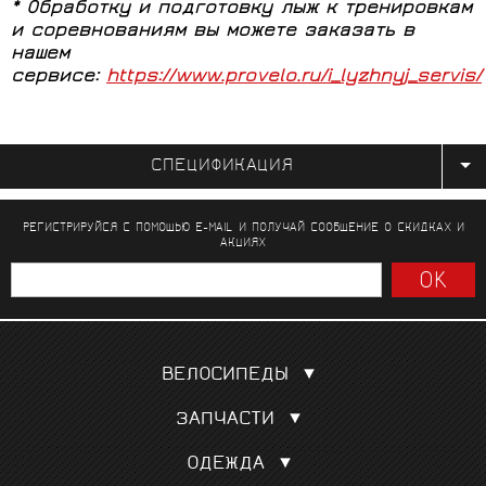
*
Обработку и подготовку лыж к тренировкам
и соревнованиям вы можете заказать в
нашем
сервисе:
https://www.provelo.ru/i_lyzhnyj_servis/
СПЕЦИФИКАЦИЯ
РЕГИСТРИРУЙСЯ С ПОМОЩЬЮ E-MAIL И ПОЛУЧАЙ СООБЩЕНИЕ
О СКИДКАХ И
АКЦИЯХ
ВЕЛОСИПЕДЫ
Шоссейные
ЗАПЧАСТИ
Гравел, кроссовые
Покрышки, камеры
Для триатлона и ТТ
ОДЕЖДА
Сёдла
Трековые