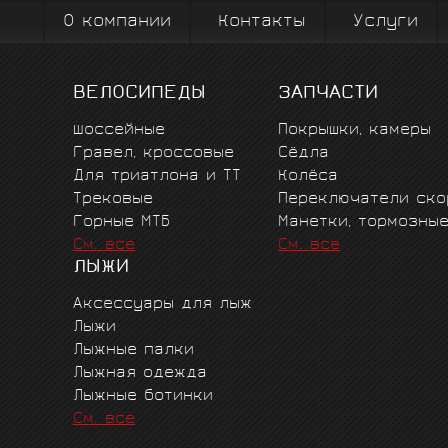
О компании
Контакты
Услуги
ВЕЛОСИПЕДЫ
ЗАПЧАСТИ
Шоссейные
Покрышки, камеры
Гравел, кроссовые
Сёдла
Для триатлона и ТТ
Колёса
Трековые
Переключатели ско
Горные MTБ
Манетки, тормозны
См. все
См. все
ЛЫЖИ
Аксессуары для лыж
Лыжи
Лыжные палки
Лыжная одежда
Лыжные ботинки
См. все