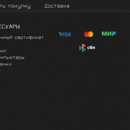
ть покупку
Доставка
ССУАРЫ
очный сертификат
чки
омпьютеры
танки
е