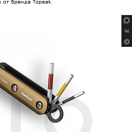
от бренда Topeak.
СУМКИ
ГРУППЫ
ОБОРУДОВАНИЯ
RED CREEK
VORTEX
SHIMANO
MICHE
ELITE
SHIMANO