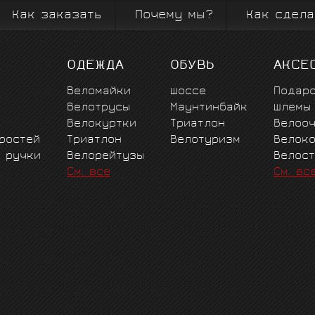
Как заказать
Почему мы?
Как сдела
ОДЕЖДА
ОБУВЬ
АКСЕ
Веломайки
Шоссе
Подар
Велотрусы
Маунтинбайк
Шлемы
Велокуртки
Триатлон
Велоо
ростей
Триатлон
Велотуризм
Велок
е ручки
Велорейтузы
Велос
См. все
См. вс