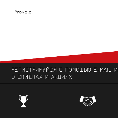
Provelo
РЕГИСТРИРУЙСЯ С ПОМОЩЬЮ E-MAIL 
О СКИДКАХ И АКЦИЯХ
ЧЕМПИОНСКИЕ БРЕНДЫ
Профе
Поставки от всемирно известных
велоодежд
зарекомендовавших себя на всех уров
выступ
вплоть до профессионального спорта вы
коман