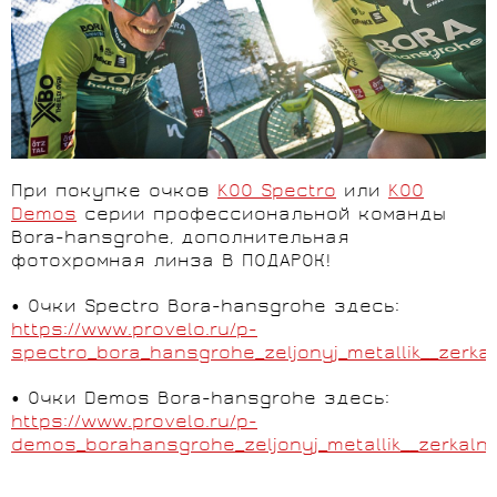
При покупке очков
KOO Spectro
или
KOO
Demos
серии профессиональной команды
Bora-hansgrohe, дополнительная
фотохромная линза В ПОДАРОК!
• Очки Spectro Bora-hansgrohe здесь:
https://www.provelo.ru/p-
spectro_bora_hansgrohe_zeljonyj_metallik__zerka
• Очки Demos Bora-hansgrohe здесь:
https://www.provelo.ru/p-
demos_borahansgrohe_zeljonyj_metallik__zerkaln