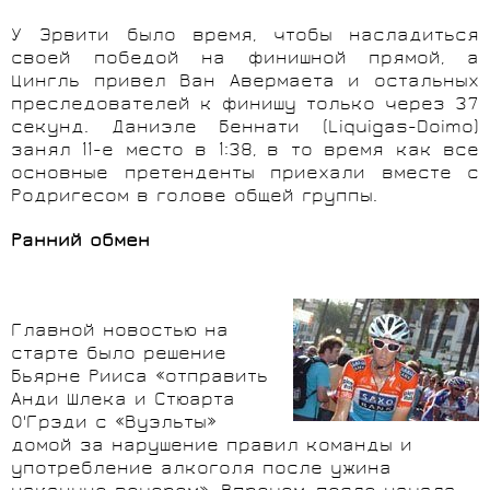
У Эрвити было время, чтобы насладиться
своей победой на финишной прямой, а
Цингль привел Ван Авермаета и остальных
преследователей к финишу только через 37
секунд. Даниэле Беннати (Liquigas-Doimo)
занял 11-е место в 1:38, в то время как все
основные претенденты приехали вместе с
Родригесом в голове общей группы.
Ранний обмен
Главной новостью на
старте было решение
Бьярне Рииса «отправить
Анди Шлека и Стюарта
О'Грэди с «Вуэльты»
домой за нарушение правил команды и
употребление алкоголя после ужина