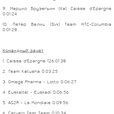
9
.
Марцио
Брузегьин
(Ita) Caisse d’Epargne
0:01:24
10
.
Петер
Велиц
(Svk) Team HTC-Columbia
0:01:28
Командный
зачет
1
. Caisse d'Epargne
126:01:38
2
. Team Katusha
0:03:25
3
. Omega Pharma - Lotto 0:06:27
4
. Euskaltel - Euskadi 0:06:56
5
. AG2R - La Mondiale 0:09:56
6
. Cervelo Test Team 0:10:34