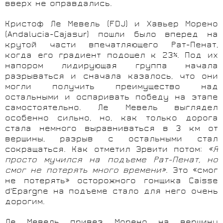
вверх не оправдались.
Кристоф Ле Мевель (FDJ) и Хавьер Морено
(Andalucia-Cajasur) пошли было вперед на
крутой части впечатляющего Рат-Пенат,
когда его градиент подошел к 23%. Под их
напором лидирующая группа начала
разрываться и сначала казалось, что они
могли получить преимущество над
остальными и оспаривать победу на этапе
самостоятельно. Ле Мевель выглядел
особенно сильно, но, как только дорога
стала немного выравниваться в 3 км от
вершины, разрыв с остальными стал
сокращаться. Как отметил Эрвити потом:
«Я
просто мучился на подъеме Рат-Пенат, но
смог не потерять много времени»
. Это «смог
не потерять» осторожного гонщика Caisse
d'Epargne на подъеме стало для него очень
дорогим.
Ле Мевель привез Морено на вершину