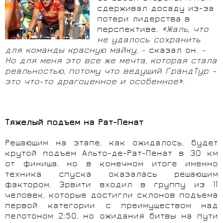
сдерживал досаду из-за
потери лидерства в
перспективе.
«Жаль, что
не удалось сохранить
для команды красную майку, -
сказал он.
-
Но для меня это все же мечта, которая стала
реальностью, потому что ведущий ГрандТур –
это что-то драгоценное и особенное».
Тяжелый подъем на Рат-Пенат
Решающим на этапе, как ожидалось, будет
крутой подъем Альто-де-Рат-Пенат в 30 км
от финиша, но в конечном итоге именно
техника спуска оказалась решающим
фактором. Эрвити входил в группу из 11
человек, которые достигли склонов подъема
первой категории с преимуществом над
пелотоном 2:50, но ожидания битвы на пути