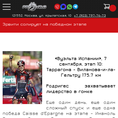
121552, Москва, ул. Крылатская, 10
+7 (903) 797-76-73
Эрвити солирует на победном этапе
«Вуэльта Испании», 7
сентября, этап 10:
Таррагона - Виланова-и-ла-
Гельтру 175.7 км
Родригес захватывает
лидерство в гонке
Еще один день, еще один
сложный спуск и еще одна
победа Caisse d'Epargne на этапе – Иманоль