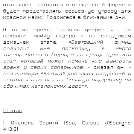
итальянец находится в прекрасной форме и
будет представлять серьезную угрозу для
красной майки Родригеса в ближайшие дни.
В то же время Родригес уверен, что он
сохранит майку лидера и на следующем
домашнем этапе.
«Завтрашний финиш
подходит мне, поскольку я много
тренировался в Андорре до Гранд Тура. Это
этап, который может помочь мне выиграть
время у своих соперников, -
сказал он.
-
Вся команда «Катюша» довольна ситуацией, и
завтра я надеюсь на большую поддержку на
обочинах каталонских дорог»
.
10
этап
1
.
Иманоль
Эрвити
(Spa) Caisse d’Epargne
4:13:31