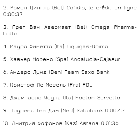
2
.
Ромен
Цингль
(Bel) Cofidis, le crédit en ligne
0:00:37
3
.
Грег
Ван
Авермает
(Bel) Omega Pharma-
Lotto
4
.
Мауро
Финетто
(Ita) Liquigas-Doimo
5
.
Хавьер
Морено
(Spa) Andalucia-Cajasur
6
.
Андерс
Лунд
(Den) Team Saxo Bank
7. Кристоф Ле Мевель (
Fra
)
FDJ
8
.
Джампаоло
Чеула
(Ita) Footon-Servetto
9
.
Лоуренс
Тен
Дам
(Ned) Rabobank 0:00:42
10
.
Дмитрий
Фофонов
(Kaz) Astana
0:01:36