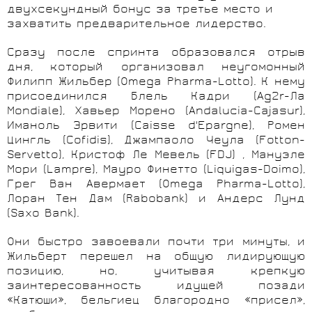
двухсекундный бонус за третье место и
захватить предварительное лидерство.
Сразу после спринта образовался отрыв
дня, который организовал неугомонный
Филипп Жильбер (Omega Pharma-
Lotto
). К нему
присоединился Блель Кадри (Ag2r-Ла
Mondiale), Хавьер Морено (
Andalucia
-Cajasur),
Иманоль Эрвити (Caisse d'Epargne), Ромен
Цингль (Cofidis), Джампаоло Чеула (Fotton-
Servetto), Кристоф Ле Мевель (FDJ) , Мануэле
Мори (Lampre), Мауро Финетто (Liquigas-Doimo),
Грег Ван Авермает (Omega Pharma-
Lotto
),
Лоран Тен Дам (Rabobank) и Андерс Лунд
(Saxo Bank).
Они быстро завоевали почти три минуты, и
Жильберт перешел на общую лидирующую
позицию, но, учитывая крепкую
заинтересованность идущей позади
«Катюши», бельгиец благородно «присел»,