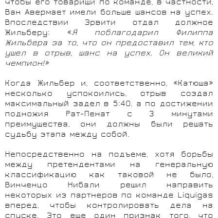
чтобы его товарищи по команде, в частности,
Ван Авермает имели больше шансов на успех.
Впоследствии Эрвити отдал должное
Жильберу: «
Я поблагодарил Филиппа
Жильбера за то, что он предоставил тем, кто
ушел в отрыв, шанс на успех. Он великий
чемпион!»
Когда Жильбер и, соответственно, «Катюша»
несколько успокоились, отрыв создал
максимальный задел в 5:40, а по достижении
подножия Рат-Пенат с 3 минутами
преимущества, они должны были решать
судьбу этапа между собой.
Непосредственно на подъеме, хотя борьбы
между претендентами на генеральную
классификацию как таковой не было,
Винченцо Нибали решил направить
некоторых из партнеров по команде Liquigas
вперед, чтобы контролировать дела на
спуске. Это еще один признак того, что