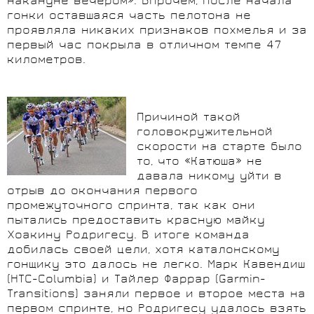
накануне вечером». Впрочем, после начала
гонки оставшаяся часть пелотона не
проявляла никаких признаков похмелья и за
первый час покрыла в отличном темпе 47
километров.
Причиной такой
головокружительной
скорости на старте было
то, что «Катюша» не
давала никому уйти в
отрыв до окончания первого
промежуточного спринта, так как они
пытались предоставить красную майку
Хоакину Родригесу. В итоге команда
добилась своей цели, хотя каталонскому
гонщику это далось не легко. Марк Кавендиш
(HTC-
Columbia
) и Тайлер Фаррар (Garmin-
Transitions
) заняли первое и второе места на
первом спринте, но Родригесу удалось взять