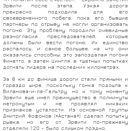
«Я попытал свое счастье»
, - скромно заметил
Эрвити после этапа. Узкая дорога
прекрасно подходила для его
своевременного побега, пока его бывшие
партнеры по отрыву не могли организовать
погоню. Эту проблему породили очевидные
разногласия преследователей, которые
должны были вести погоню. Их единство
распалось, и самое большее, на что они
оказались способны, это запоздалая погоня
Финетто, а затем Цингля, в тщетных попытках
догнать лидера на последних километрах.
За 8 км до финиша дороги стали прямыми и
гораздо шире, поскольку гонка подошла к
Виланова-и-ла-Гельтру, но к тому моменту
Эрвити еще имел преимущество в полминуты
нетронутым и не проявлял никаких
признаков усталости. Из основной группы
Дмитрий Фофонов («Астана») сделал попытку
рывка, но его от Эрвити по-прежнему
отделяли 1:20 - было слишком поздно.