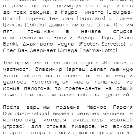
подъема, но их преимущество сократилось
до трех секунд, а Мауро Финетто (Liquigas-
Doimo), Лоренс Тен Дам (Rabobank) и Ромен
Цингль (Cofidis) дышали им в затылок. К этим
пяти гонщикам в начале спуска
присоединились Эрвити, Андерс Лунд (Saxo
Bank), Джампаоло Чеула (Footon-Servetto) и
Грег Ван Авермает (Omega Pharma-
Lotto
).
Тем временем, в основной группе «Катюша», в
частности Владимир Карпец, делал львиную
долю работы на подъеме, но если ему и
удалось «отстегнуть» часть гонщиков из
конца пелотона, то претенденты на общий
зачет не испытали каких-либо затруднений.
После вершины подъема Маркос Гарсия
(Xacobeo-Galicia) вызвал четырех человек в
контратаку, которая оказалась краткой
угрозой для отрыва лидеров, но вскоре
квартет потерял темп идущих впереди, когда