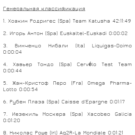
Генеральная классификация
1. Хоакин Родригес (
Spa
)
Team
Katusha
42:11:49
2. Игорь Антон (
Spa
)
Euskaltel
-
Euskadi
0:00:02
3. Винченцо Нибали (
Ita
)
Liquigas
-
Doimo
0:00:04
4
.
Хавьер
Тондо
(Spa) Cervélo Test Team
0:00:44
5
.
Жан
-
Кристоф
Перо
(Fra) Omega Pharma-
Lotto 0:00:54
6
.
Рубен
Плаза
(Spa) Caisse d’Epargne 0:01:17
7
.
Иезекиль
Москера
(Spa) Xacobeo Galicia
0:01:20
8
.
Николас
Роше
(Irl) Ag2R-La Mondiale 0:01:21