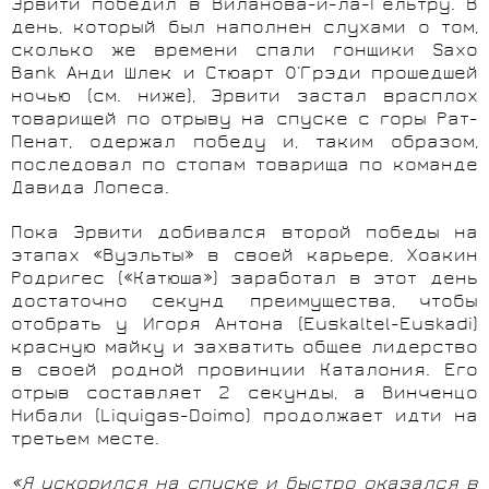
Эрвити победил в Виланова-и-ла-Гельтру. В
день, который был наполнен слухами о том,
сколько же времени спали гонщики Saxo
Bank Анди Шлек и Стюарт О’Грэди прошедшей
ночью (см. ниже), Эрвити застал врасплох
товарищей по отрыву на спуске с горы Рат-
Пенат, одержал победу и, таким образом,
последовал по стопам товарища по команде
Давида Лопеса.
Пока Эрвити добивался второй победы на
этапах «Вуэльты» в своей карьере, Хоакин
Родригес («Катюша») заработал в этот день
достаточно секунд преимущества, чтобы
отобрать у Игоря Антона (Euskaltel-
Euskadi
)
красную майку и захватить общее лидерство
в своей родной провинции Каталония. Его
отрыв составляет 2 секунды, а Винченцо
Нибали (Liquigas-Doimo) продолжает идти на
третьем месте.
«Я ускорился на спуске и быстро оказался в