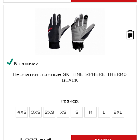
В наличии
Перчатки лыжные SKI TIME SPHERE THERMO
BLACK
Размер:
4XS
3XS
2XS
XS
S
M
L
2XL