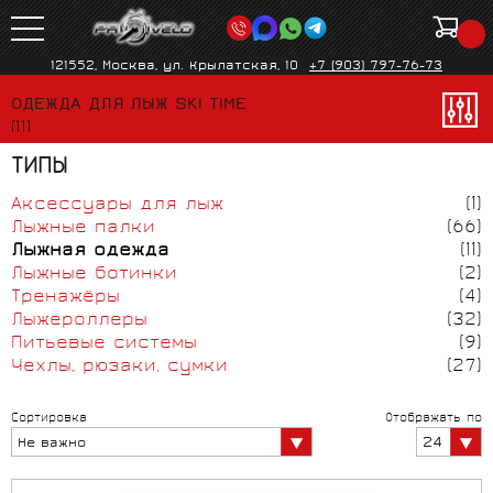
121552, Москва, ул. Крылатская, 10
+7 (903) 797-76-73
ОДЕЖДА ДЛЯ ЛЫЖ SKI TIME
(11)
ТИПЫ
Аксессуары для лыж
(1)
Лыжные палки
(66)
Лыжная одежда
(11)
Лыжные ботинки
(2)
Тренажёры
(4)
Лыжероллеры
(32)
Питьевые системы
(9)
Чехлы, рюзаки, сумки
(27)
Сортировка
Отображать по
24
Не важно