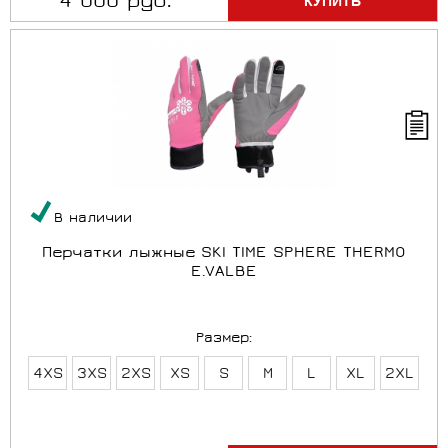
4 000 руб.
В наличии
Перчатки лыжные SKI TIME SPHERE THERMO
E.VALBE
Размер:
4XS
3XS
2XS
XS
S
M
L
XL
2XL