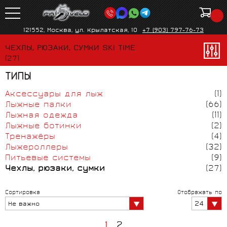
121552, Москва, ул. Крылатская, 10
+7 (903) 797-76-73
ЧЕХЛЫ, РЮЗАКИ, СУМКИ SKI TIME
(27)
ТИПЫ
Аксессуары для лыж
(1)
Лыжные палки
(66)
Лыжная одежда
(11)
Лыжные ботинки
(2)
Тренажёры
(4)
Лыжероллеры
(32)
Питьевые системы
(9)
Чехлы, рюзаки, сумки
(27)
Сортировка
Отображать по
24
Не важно
1
2