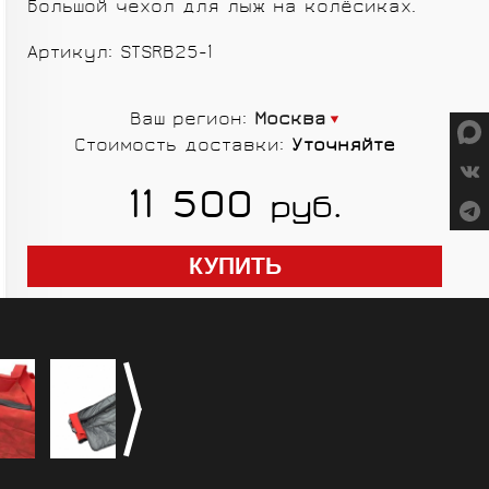
Большой чехол для лыж на колёсиках.
СУМКИ
Артикул: STSRB25-1
Ваш регион:
Москва
Стоимость доставки:
Уточняйте
ГРУППЫ
11 500
руб.
ОБОРУДОВАНИЯ
RED CREEK
VORTEX
SHIMANO
MICHE
ELITE
SHIMANO