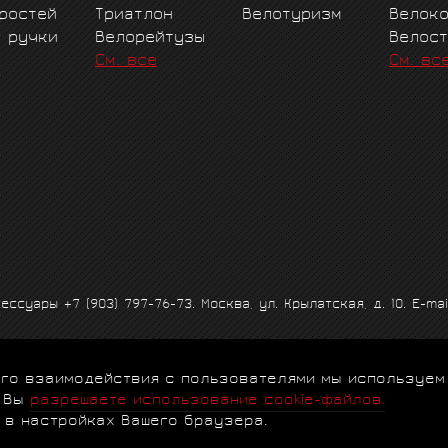
ростей
Триатлон
Велотуризм
Велок
е ручки
Велорейтузы
Велос
См. все
См. вс
ксессуары
+7 (903) 797-76-73
. Москва, ул. Крылатская, д. 10. E-mai
 его взаимодействия с пользователями мы используем
альности
|
Договор-оферта
|
Клубная программа
|
Гарантии
|
FA
, Вы
разрешаете использование cookie-файлов.
 в настройках Вашего браузера.