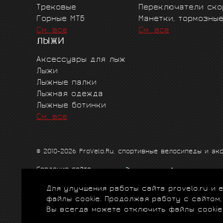
Трековые
Переключатели ско
Горные MTБ
Манетки, тормозны
См. все
См. все
ЛЫЖИ
Аксессуары для лыж
Лыжи
Лыжные палки
Лыжная одежда
Лыжные ботинки
См. все
© 2010-2026 ProVelo.Ru, спортивные велосипеды и а
Создание сайта
Продвижение сайта
Для улучшения работы сайта provelo.ru и
Схема проезда
|
Карта сайта
|
Политика конфиденци
файлы cookie. Продолжая работу с сайтом
Вы всегда можете отключить файлы cookie