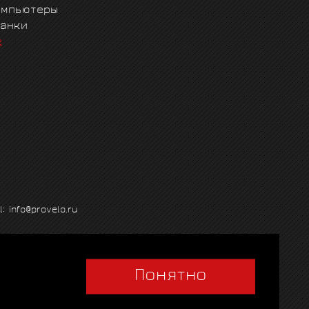
омпьютеры
танки
е
l: info@provelo.ru
Понятно
Q
|
Политика использования cookies