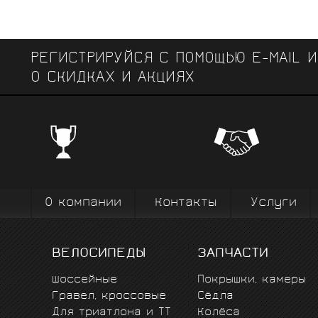
РЕГИСТРИРУЙСЯ С ПОМОЩЬЮ E-MAIL 
О СКИДКАХ И АКЦИЯХ
ЧЕМПИОНСКИЕ БРЕНДЫ
Профе
Поставки от всемирно известных
велоодежд
зарекомендовавших себя на всех уров
выступ
вплоть до профессионального спорта вы
коман
О компании
Контакты
Услуги
ВЕЛОСИПЕДЫ
ЗАПЧАСТИ
Шоссейные
Покрышки, камеры
Гравел, кроссовые
Сёдла
Для триатлона и ТТ
Колёса