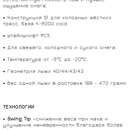
естественную гибкость лыж и лучшее
ощущение снега.
• Конструкция S1 для холодных жёстких
трасс, база K-9000 cold.
• Штайншлифт RC5.
• Для свежего, холодного и сухого снега.
• Температура от -5°C до -20°C.
• Геометрия лыжи 40/44/43/43.
• Вес одной лыжи в ростовке 188 - 470 грамм.
ТЕХНОЛОГИИ
•
Swing
Tip
—снижение веса при махе и
улучшение манёвренности благодаря более