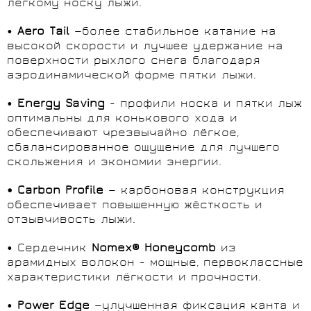
лёгкому носку лыжи.
•
Aero
Tail
—более стабильное катание на
высокой скорости и лучшее удержание на
поверхности рыхлого снега благодаря
аэродинамической форме пятки лыжи.
•
Energy Saving
- профили носка и пятки лыж
оптимальны для конькового хода и
обеспечивают чрезвычайно лёгкое,
сбалансированное ощущение для лучшего
скольжения и экономии энергии.
•
Carbon
Profile
— карбоновая конструкция
обеспечивает повышенную жёсткость и
отзывчивость лыжи.
• Сердечник
Nomex® Honeycomb
из
арамидных волокон - мощные, первоклассные
характеристики лёгкости и прочности.
•
Power
Edge
—улучшенная фиксация канта и