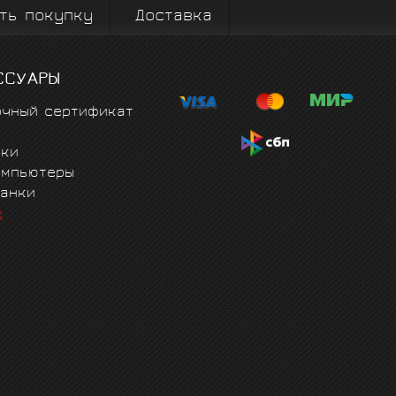
ть покупку
Доставка
ССУАРЫ
очный сертификат
чки
омпьютеры
танки
е