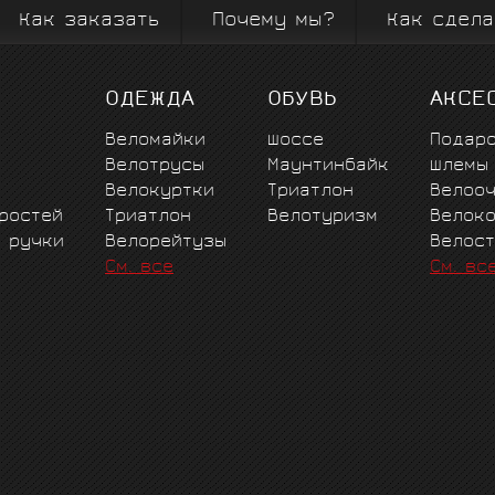
Как заказать
Почему мы?
Как сдела
ОДЕЖДА
ОБУВЬ
АКСЕ
Веломайки
Шоссе
Подар
Велотрусы
Маунтинбайк
Шлемы
Велокуртки
Триатлон
Велоо
ростей
Триатлон
Велотуризм
Велок
е ручки
Велорейтузы
Велос
См. все
См. вс