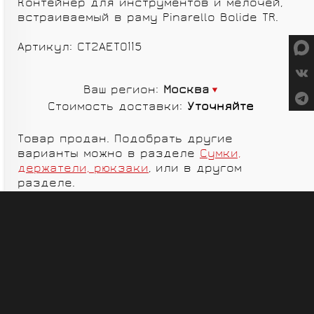
Контейнер для инструментов и мелочей,
СУМКИ
встраиваемый в раму Pinarello Bolide TR.
Артикул: CT2AET0115
Ваш регион:
Москва
Стоимость доставки:
Уточняйте
ГРУППЫ
ОБОРУДОВАНИЯ
Товар продан. Подобрать другие
SALOMON
VORTEX
варианты можно в разделе
Сумки,
держатели, рюкзаки
, или в другом
разделе.
MICHE
GELO
SHIMANO
TOPEAK