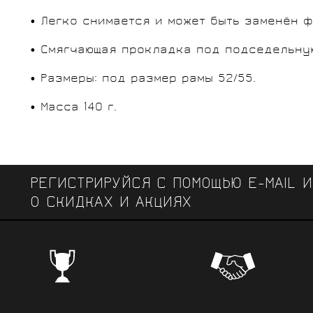
• Легко снимается и может быть заменён 
• Смягчающая прокладка под подседельную
• Размеры: под размер рамы 52/55.
• Масса 140 г.
РЕГИСТРИРУЙСЯ С ПОМОЩЬЮ E-MAIL 
О СКИДКАХ И АКЦИЯХ
ЧЕМПИОНСКИЕ БРЕНДЫ
Профе
Поставки от всемирно известных
велоодежд
зарекомендовавших себя на всех уров
выступ
вплоть до профессионального спорта вы
коман