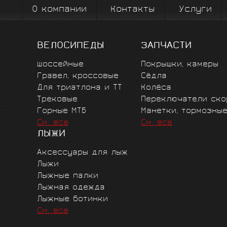
О компании
Контакты
Услуги
ВЕЛОСИПЕДЫ
ЗАПЧАСТИ
Шоссейные
Покрышки, камеры
Гравел, кроссовые
Сёдла
Для триатлона и ТТ
Колёса
Трековые
Переключатели ско
Горные MTБ
Манетки, тормозны
См. все
См. все
ЛЫЖИ
Аксессуары для лыж
Лыжи
Лыжные палки
Лыжная одежда
Лыжные ботинки
См. все