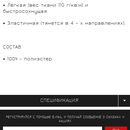
• Лёгкая (вес ткани 110 г/кв.м) и
быстросохнущая.
• Эластичная (тянется в 4 - х направлениях).
СОСТАВ
• 100% - полиэстер.
СПЕЦИФИКАЦИЯ
РЕГИСТРИРУЙСЯ С ПОМОЩЬЮ E-MAIL И ПОЛУЧАЙ СООБЩЕНИЕ
О СКИДКАХ И
АКЦИЯХ