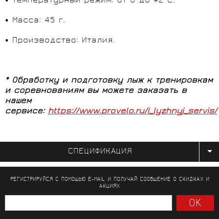
• Температурный режим: от 0 до +2°С.
• Масса: 45 г.
• Производство: Италия.
*
Обработку и подготовку лыж к тренировкам
и соревнованиям вы можете заказать в
нашем
сервисе:
https://www.provelo.ru/i_lyzhnyj_servis/
СПЕЦИФИКАЦИЯ
РЕГИСТРИРУЙСЯ С ПОМОЩЬЮ E-MAIL И ПОЛУЧАЙ СООБЩЕНИЕ
О СКИДКАХ И
АКЦИЯХ