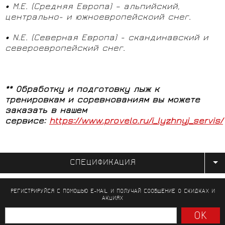
• M.E. (Средняя Европа) – альпийский,
центрально- и южноевропейскоий снег.
• N.E. (Северная Европа) - скандинавский и
североевропейский снег.
*
*
Обработку и подготовку лыж к
тренировкам и соревнованиям вы можете
заказать в нашем
сервисе:
https://www.provelo.ru/i_lyzhnyj_servis/
СПЕЦИФИКАЦИЯ
РЕГИСТРИРУЙСЯ С ПОМОЩЬЮ E-MAIL И ПОЛУЧАЙ СООБЩЕНИЕ
О СКИДКАХ И
АКЦИЯХ