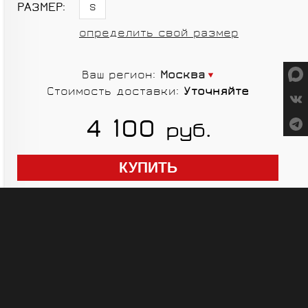
СУМКИ
РАЗМЕР:
S
определить свой размер
Ваш регион:
Москва
Стоимость доставки:
Уточняйте
ГРУППЫ
4 100
руб.
ОБОРУДОВАНИЯ
RED CREEK
VORTEX
SHIMANO
MICHE
ELITE
SHIMANO