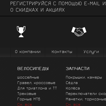
РЕГИСТРИРУЙСЯ С ПОМОЩЬЮ E-MAIL 
О СКИДКАХ И АКЦИЯХ
ЧЕМПИОНСКИЕ БРЕНДЫ
Профе
Поставки от всемирно известных
велоодежд
зарекомендовавших себя на всех уров
выступ
вплоть до профессионального спорта вы
коман
О компании
Контакты
Услуги
ВЕЛОСИПЕДЫ
ЗАПЧАСТИ
Шоссейные
Покрышки, камеры
Гравел, кроссовые
Сёдла
Для триатлона и ТТ
Колёса
Трековые
Переключатели ско
Горные MTБ
Манетки, тормозны
См. все
См. все