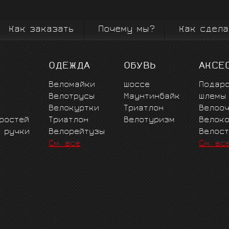
сших достижений.
специальные женские и де
профессионалов и
ды и изнутри знающих велоспорт высших достижений.
последние новинки 
чему мы выбираем
Как заказать
Почему мы?
Как сдела
ОДЕЖДА
ОБУВЬ
АКСЕ
Веломайки
Шоссе
Подар
Велотрусы
Маунтинбайк
Шлемы
Велокуртки
Триатлон
Велоо
ростей
Триатлон
Велотуризм
Велок
е ручки
Велорейтузы
Велос
См. все
См. вс