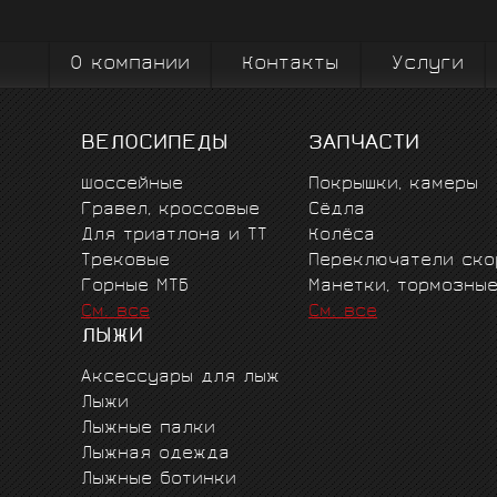
вплоть до профессионального спорта вы
коман
О компании
Контакты
Услуги
ВЕЛОСИПЕДЫ
ЗАПЧАСТИ
Шоссейные
Покрышки, камеры
Гравел, кроссовые
Сёдла
Для триатлона и ТТ
Колёса
Трековые
Переключатели ско
Горные MTБ
Манетки, тормозны
См. все
См. все
ЛЫЖИ
Аксессуары для лыж
Лыжи
Лыжные палки
Лыжная одежда
Лыжные ботинки