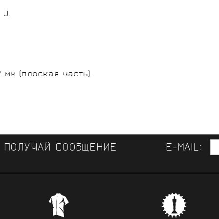
 J.
2 мм (плоская часть).
И ПОЛУЧАЙ СООБЩЕНИЕ
E-MAIL:
ЛУЧШАЯ ВЕЛООДЕЖДА 
СВЯЗЬ 
КОНСУЛЬТАЦИИ СПЕЦИАЛИСТОВ
Самая обширная в России коллекци
Provelo сотруднича
ссиональные советы и помощь при выборе велосипеда,
 брендов,
лучшая одежда от специализирован
велокомандами, с
ы и аксессуаров от специалистов велоспорта, много ле
нях велоспорта,
NALINI. Коллекции велоодежды от ниж
иметь обратную с
авших за европейские профессиональные велосипедные