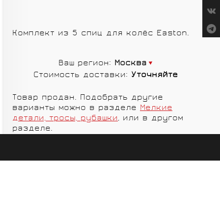
СУМКИ
Комплект из 5 спиц для колёс Easton.
Ваш регион:
Москва
Стоимость доставки:
Уточняйте
ГРУППЫ
ОБОРУДОВАНИЯ
Товар продан. Подобрать другие
RED CREEK
VORTEX
варианты можно в разделе
Мелкие
детали, тросы, рубашки
, или в другом
разделе.
SHIMANO
MICHE
ELITE
SHIMANO