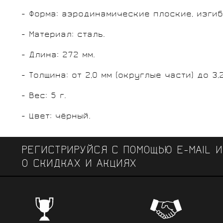
- Форма: аэродинамические плоские, изгиб
- Материал: сталь.
- Длина: 272 мм.
- Толщина: от 2,0 мм (округлые части) до 3,
- Вес: 5 г.
- Цвет: чёрный.
РЕГИСТРИРУЙСЯ С ПОМОЩЬЮ E-MAIL 
О СКИДКАХ И АКЦИЯХ
ЧЕМПИОНСКИЕ БРЕНДЫ
Профе
Поставки от всемирно известных
велоодежд
зарекомендовавших себя на всех уров
выступ