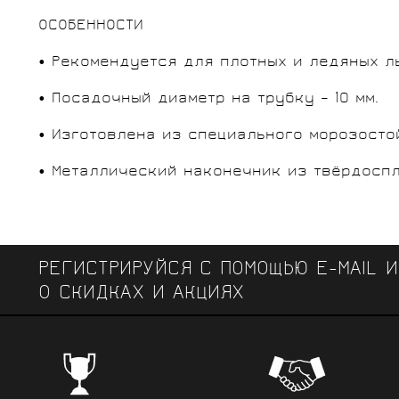
ОСОБЕННОСТИ
• Рекомендуется для плотных и ледяных л
• Посадочный диаметр на трубку – 10 мм.
• Изготовлена из специального морозосто
• Металлический наконечник из твёрдоспл
РЕГИСТРИРУЙСЯ С ПОМОЩЬЮ E-MAIL 
О СКИДКАХ И АКЦИЯХ
ЧЕМПИОНСКИЕ БРЕНДЫ
Профе
Поставки от всемирно известных
велоодежд
зарекомендовавших себя на всех уров
выступ