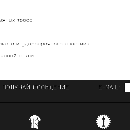
ыжных трасс.
йкого и ударопрочного пластика.
авной стали.
И ПОЛУЧАЙ СООБЩЕНИЕ
E-MAIL:
ЛУЧШАЯ ВЕЛООДЕЖДА 
СВЯЗЬ 
КОНСУЛЬТАЦИИ СПЕЦИАЛИСТОВ
Самая обширная в России коллекци
Provelo сотруднича
ссиональные советы и помощь при выборе велосипеда,
 брендов,
лучшая одежда от специализирован
велокомандами, с
ы и аксессуаров от специалистов велоспорта, много ле
нях велоспорта,
NALINI. Коллекции велоодежды от ниж
иметь обратную с
авших за европейские профессиональные велосипедные