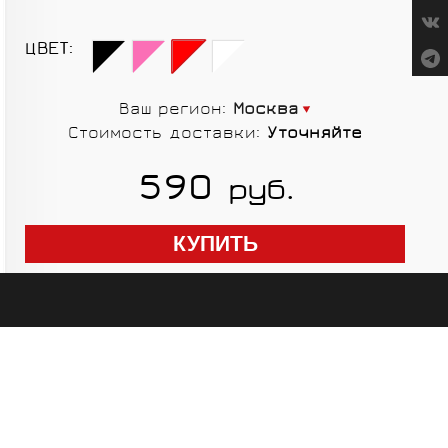
СУМКИ
ЦВЕТ:
Ваш регион:
Москва
Стоимость доставки:
Уточняйте
ГРУППЫ
590
руб.
ОБОРУДОВАНИЯ
RED CREEK
VORTEX
SHIMANO
MICHE
ELITE
SHIMANO