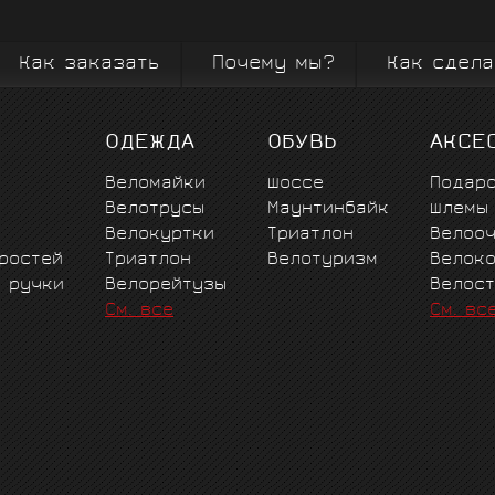
сших достижений.
специальные женские и де
профессионалов и
ды и изнутри знающих велоспорт высших достижений.
последние новинки 
чему мы выбираем
Как заказать
Почему мы?
Как сдела
ОДЕЖДА
ОБУВЬ
АКСЕ
Веломайки
Шоссе
Подар
Велотрусы
Маунтинбайк
Шлемы
Велокуртки
Триатлон
Велоо
ростей
Триатлон
Велотуризм
Велок
е ручки
Велорейтузы
Велос
См. все
См. вс