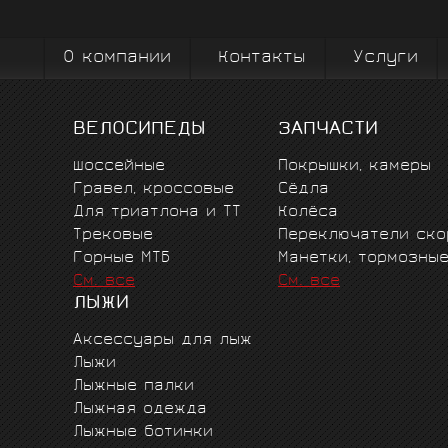
вплоть до профессионального спорта вы
коман
О компании
Контакты
Услуги
ВЕЛОСИПЕДЫ
ЗАПЧАСТИ
Шоссейные
Покрышки, камеры
Гравел, кроссовые
Сёдла
Для триатлона и ТТ
Колёса
Трековые
Переключатели ско
Горные MTБ
Манетки, тормозны
См. все
См. все
ЛЫЖИ
Аксессуары для лыж
Лыжи
Лыжные палки
Лыжная одежда
Лыжные ботинки