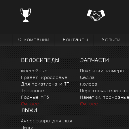
ЧЕМПИОНСКИЕ БРЕНДЫ
Профе
Поставки от всемирно известных
велоодежд
зарекомендовавших себя на всех уров
выступ
вплоть до профессионального спорта вы
коман
О компании
Контакты
Услуги
ВЕЛОСИПЕДЫ
ЗАПЧАСТИ
Шоссейные
Покрышки, камеры
Гравел, кроссовые
Сёдла
Для триатлона и ТТ
Колёса
Трековые
Переключатели ско
Горные MTБ
Манетки, тормозны
См. все
См. все
ЛЫЖИ
Аксессуары для лыж
Лыжи