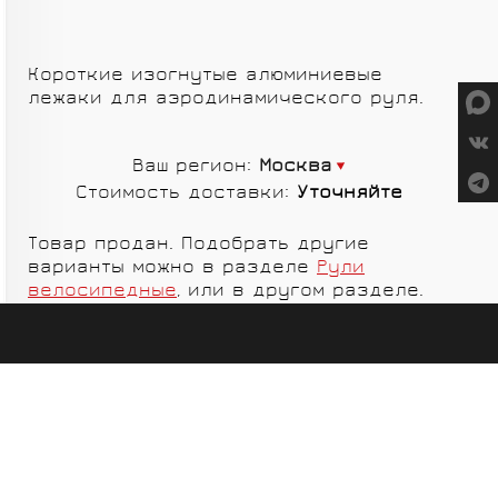
СУМКИ
Короткие изогнутые алюминиевые
лежаки для аэродинамического руля.
Ваш регион:
Москва
ГРУППЫ
Стоимость доставки:
Уточняйте
ОБОРУДОВАНИЯ
SALOMON
VORTEX
Товар продан. Подобрать другие
варианты можно в разделе
Рули
велосипедные
, или в другом разделе.
MICHE
GELO
SHIMANO
TOPEAK