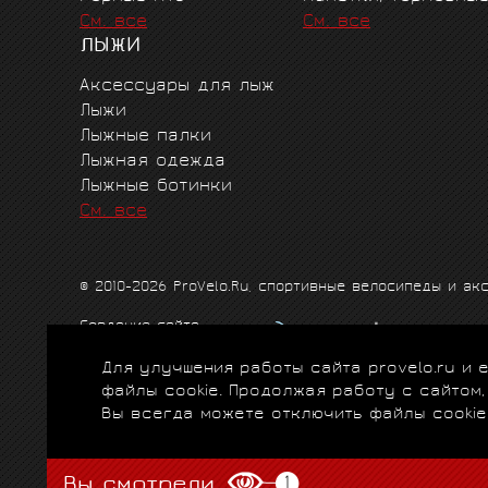
См. все
См. все
ЛЫЖИ
Аксессуары для лыж
Лыжи
Лыжные палки
Лыжная одежда
Лыжные ботинки
См. все
© 2010-2026 ProVelo.Ru, спортивные велосипеды и а
Создание сайта
Продвижение сайта
Для улучшения работы сайта provelo.ru и
Схема проезда
|
Карта сайта
|
Политика конфиденци
файлы cookie. Продолжая работу с сайтом
Вы всегда можете отключить файлы cookie
Вы смотрели
1