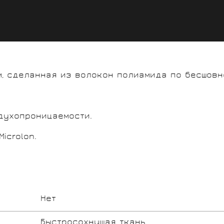
, сделанная из волокон полиамида по бесшовн
духопроницаемости.
icrolon.
Нет
Быстросохнущая ткань