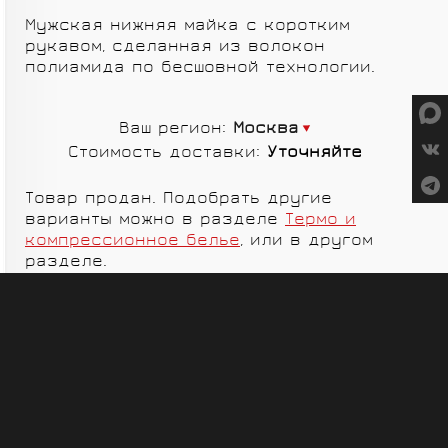
СУМКИ
Мужская нижняя майка с коротким
рукавом, сделанная из волокон
полиамида по бесшовной технологии.
Ваш регион:
Москва
Стоимость доставки:
Уточняйте
ГРУППЫ
ОБОРУДОВАНИЯ
Товар продан. Подобрать другие
SALOMON
VORTEX
варианты можно в разделе
Термо и
компрессионное белье
, или в другом
разделе.
MICHE
GELO
SHIMANO
TOPEAK