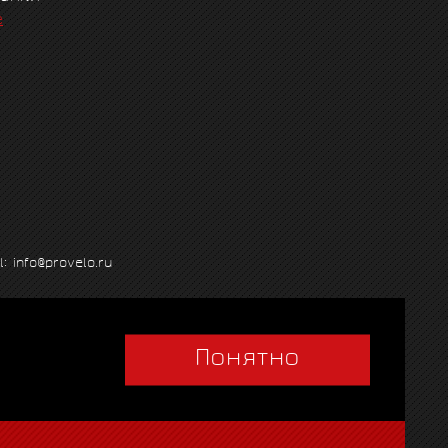
е
l: info@provelo.ru
Понятно
Q
|
Политика использования cookies