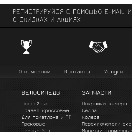
РЕГИСТРИРУЙСЯ С ПОМОЩЬЮ E-MAIL 
О СКИДКАХ И АКЦИЯХ
ЧЕМПИОНСКИЕ БРЕНДЫ
Профе
Поставки от всемирно известных
велоодежд
зарекомендовавших себя на всех уров
выступ
вплоть до профессионального спорта вы
коман
О компании
Контакты
Услуги
ВЕЛОСИПЕДЫ
ЗАПЧАСТИ
Шоссейные
Покрышки, камеры
Гравел, кроссовые
Сёдла
Для триатлона и ТТ
Колёса
Трековые
Переключатели ско
Горные MTБ
Манетки, тормозны