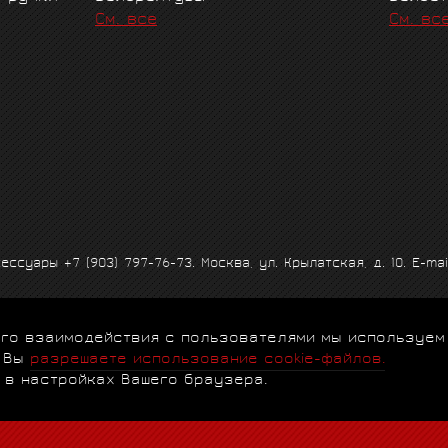
См. все
См. вс
ксессуары
+7 (903) 797-76-73
. Москва, ул. Крылатская, д. 10. E-mai
 его взаимодействия с пользователями мы используем
альности
|
Договор-оферта
|
Клубная программа
|
Гарантии
|
FA
, Вы
разрешаете использование cookie-файлов.
 в настройках Вашего браузера.