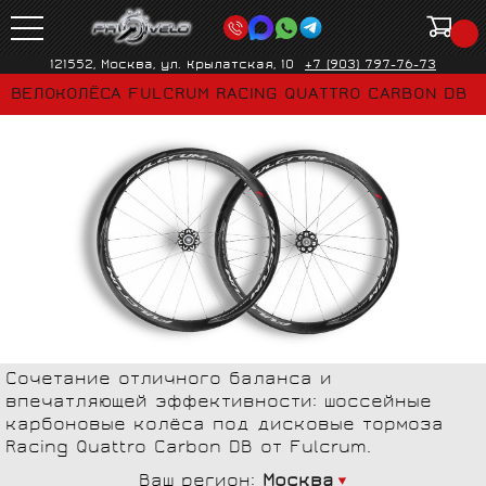
121552, Москва, ул. Крылатская, 10
+7 (903) 797-76-73
ВЕЛОКОЛЁСА FULCRUM RACING QUATTRO CARBON DB
Сочетание отличного баланса и
впечатляющей эффективности: шоссейные
карбоновые колёса под дисковые тормоза
Racing Quattro Carbon DB от Fulcrum.
Ваш регион:
Москва