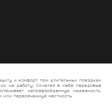
защиту и комфорт при длительных поездках
ок на работу. Сочетая в себе передовые
спечивает непревзойденную надежность,
и или пересеченную местность.