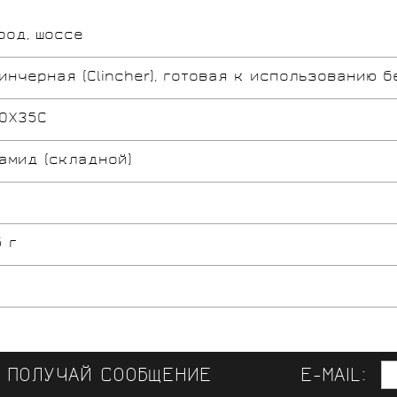
род, шоссе
инчерная (Clincher), готовая к использованию б
0X35C
амид (складной)
5 г
И ПОЛУЧАЙ СООБЩЕНИЕ
E-MAIL: