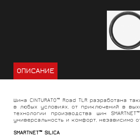
ОПИСАНИЕ
Шина CINTURATO™ Road TLR разработана та
в любых условиях, от приключений в вы
технологии производства шин SMARTNET
универсальность и комфорт, независимо о
SMARTNET™ SILICA