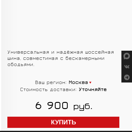
СУМКИ
ГРУППЫ
Универсальная и надёжная шоссейная
ОБОРУДОВАНИЯ
шина, совместимая с бескамерными
SALOMON
VORTEX
ободьями.
Ваш регион:
Москва
Стоимость доставки:
Уточняйте
6 900
руб.
MICHE
GELO
SHIMANO
TOPEAK