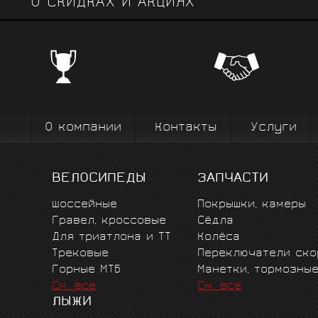
О СКИДКАХ И АКЦИЯХ
ЧЕМПИОНСКИЕ БРЕНДЫ
Профе
Поставки от всемирно известных
велоодежд
зарекомендовавших себя на всех уров
выступ
вплоть до профессионального спорта вы
коман
О компании
Контакты
Услуги
ВЕЛОСИПЕДЫ
ЗАПЧАСТИ
Шоссейные
Покрышки, камеры
Гравел, кроссовые
Сёдла
Для триатлона и ТТ
Колёса
Трековые
Переключатели ско
Горные MTБ
Манетки, тормозны
См. все
См. все
ЛЫЖИ