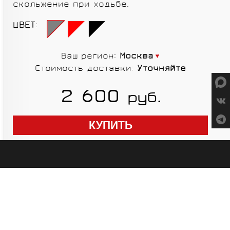
скольжение при ходьбе.
СУМКИ
ЦВЕТ:
Ваш регион:
Москва
Стоимость доставки:
Уточняйте
ГРУППЫ
2 600
руб.
ОБОРУДОВАНИЯ
RED CREEK
VORTEX
SHIMANO
MICHE
ELITE
SHIMANO