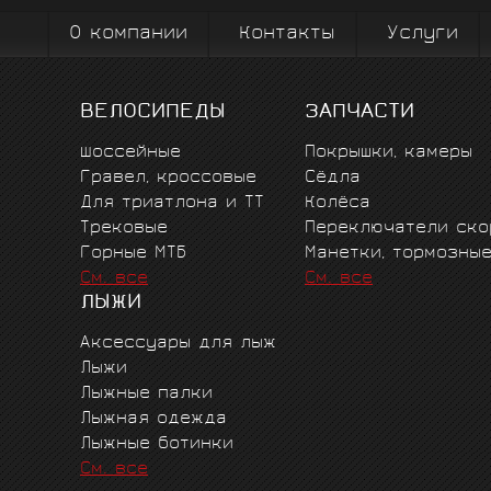
О компании
Контакты
Услуги
ВЕЛОСИПЕДЫ
ЗАПЧАСТИ
Шоссейные
Покрышки, камеры
Гравел, кроссовые
Сёдла
Для триатлона и ТТ
Колёса
Трековые
Переключатели ско
Горные MTБ
Манетки, тормозны
См. все
См. все
ЛЫЖИ
Аксессуары для лыж
Лыжи
Лыжные палки
Лыжная одежда
Лыжные ботинки
См. все