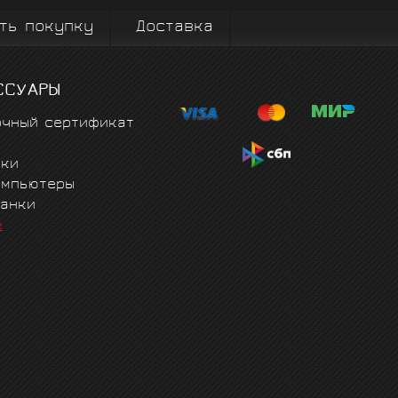
ть покупку
Доставка
ССУАРЫ
очный сертификат
чки
омпьютеры
танки
е