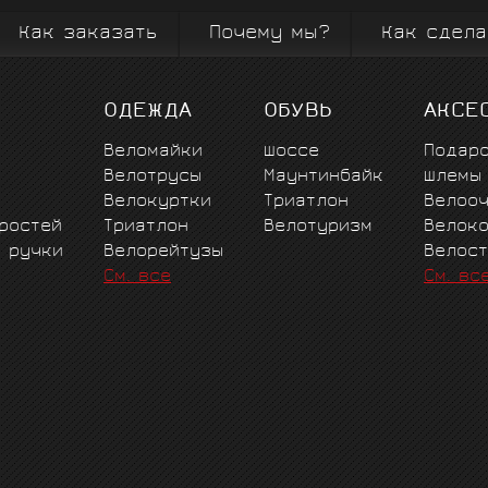
Как заказать
Почему мы?
Как сдела
ОДЕЖДА
ОБУВЬ
АКСЕ
Веломайки
Шоссе
Подар
Велотрусы
Маунтинбайк
Шлемы
Велокуртки
Триатлон
Велоо
ростей
Триатлон
Велотуризм
Велок
е ручки
Велорейтузы
Велос
См. все
См. вс