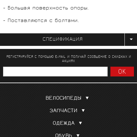
- Большая поверхность опоры.
- Поставляются с болтами.
СПЕЦИФИКАЦИЯ
РЕГИСТРИРУЙСЯ С ПОМОЩЬЮ E-MAIL И ПОЛУЧАЙ СООБЩЕНИЕ
О СКИДКАХ И
АКЦИЯХ
ВЕЛОСИПЕДЫ
Шоссейные
ЗАПЧАСТИ
Гравел, кроссовые
Покрышки, камеры
Для триатлона и ТТ
ОДЕЖДА
Сёдла
Трековые
Веломайки
Колёса
Горные MTБ
ОБУВЬ