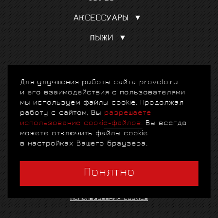
Велотрусы
Переключатели скоростей
См. все
Шоссе
Велокуртки
Манетки, тормозные ручки
АКСЕССУАРЫ
Маунтинбайк
Триатлон
См. все
Подарочный сертификат
Триатлон
Велорейтузы
ЛЫЖИ
Шлемы
Велотуризм
См. все
Аксессуары для лыж
Велоочки
Лыжи
Велокомпьютеры
Лыжные палки
© 2010-2026 ProVelo.Ru, спортивные велосипеды и
Велостанки
Для улучшения работы сайта provelo.ru
аксессуары
+7 (903) 797-76-73
. Москва, ул.
Лыжная одежда
См. все
Крылатская, д. 10. E-mail: info@provelo.ru
и его взаимодействия с пользователями
Лыжные ботинки
мы используем файлы cookie. Продолжая
См. все
Создание сайта
работу с сайтом, Вы
разрешаете
использование cookie-файлов.
Вы всегда
Продвижение сайта
можете отключить файлы cookie
в настройках Вашего браузера.
Понятно
Схема проезда
|
Карта сайта
|
Политика
конфиденциальности
|
Договор-оферта
|
Клубная
программа
|
Гарантии
|
FAQ
|
Политика
использования cookies