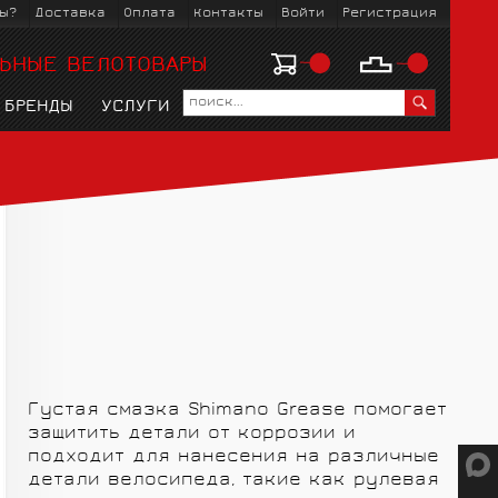
ы?
Доставка
Оплата
Контакты
Войти
Регистрация
ЬНЫЕ ВЕЛОТОВАРЫ
БРЕНДЫ
УСЛУГИ
ЗМ
KOO
ЛЫЖНЫЕ БОТИНКИ
ВЕЛОРЕЙТУЗЫ
ВЕЛОСТАНКИ
ГОРНЫЕ MTБ
МАНЕТКИ,
ВЕЛОКОМБИНЕЗОНЫ
ОБМОТКИ РУЛЯ
ГОРОДСКИЕ
ШАТУНЫ И
ЛЫЖНЫЕ
ТОРМОЗНЫЕ РУЧКИ
ПЕРЕДНИЕ ЗВЁЗДЫ
КРЕПЛЕНИЯ
Густая смазка Shimano Grease помогает
защитить детали от коррозии и
подходит для нанесения на различные
Ы
ВЕЛОБАХИЛЫ
ГОЛОВНЫЕ УБОРЫ
детали велосипеда, такие как рулевая
КРЫЛЬЯ, ФОНАРИ
ПЕДАЛИ И ШИПЫ
ЧЕХЛЫ, РЮЗАКИ,
С ПРОБЕГОМ
РЕМОНТ И УХОД
РУЛИ