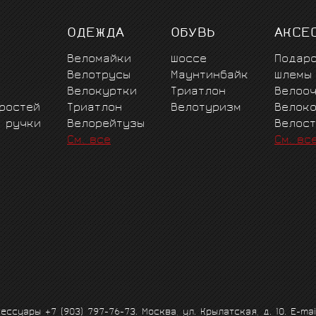
ОДЕЖДА
ОБУВЬ
АКСЕ
Веломайки
Шоссе
Подар
Велотрусы
Маунтинбайк
Шлемы
Велокуртки
Триатлон
Велоо
ростей
Триатлон
Велотуризм
Велок
е ручки
Велорейтузы
Велос
См. все
См. вс
ксессуары
+7 (903) 797-76-73
. Москва, ул. Крылатская, д. 10. E-mai