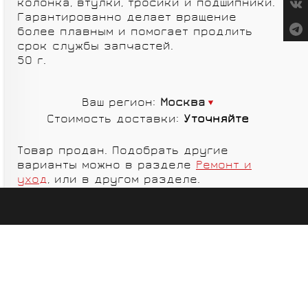
колонка, втулки, тросики и подшипники.
СУМКИ
Гарантированно делает вращение
более плавным и помогает продлить
срок службы запчастей.
50 г.
Ваш регион:
Москва
ГРУППЫ
Стоимость доставки:
Уточняйте
ОБОРУДОВАНИЯ
SALOMON
VORTEX
Товар продан. Подобрать другие
варианты можно в разделе
Ремонт и
уход
, или в другом разделе.
MICHE
GELO
SHIMANO
TOPEAK