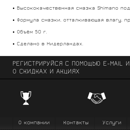
• Высококачественная смазка Shimano под
• Формула смазки, отталкивающая влагу, п
• Объём 50 г.
• Сделано в Нидерландах.
РЕГИСТРИРУЙСЯ С ПОМОЩЬЮ E-MAIL 
О СКИДКАХ И АКЦИЯХ
ЧЕМПИОНСКИЕ БРЕНДЫ
Профе
Поставки от всемирно известных
велоодежд
зарекомендовавших себя на всех уров
выступ
вплоть до профессионального спорта вы
коман
О компании
Контакты
Услуги