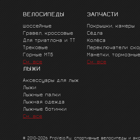
ВЕЛОСИПЕДЫ
ЗАПЧАСТИ
Шоссейные
Покрышки, камеры
Гравел, кроссовые
Сёдла
Для триатлона и ТТ
Колёса
Трековые
Переключатели ско
Горные MTБ
Манетки, тормозны
См. все
См. все
ЛЫЖИ
Аксессуары для лыж
Лыжи
Лыжные палки
Лыжная одежда
Лыжные ботинки
См. все
© 2010-2026 ProVelo.Ru, спортивные велосипеды и а