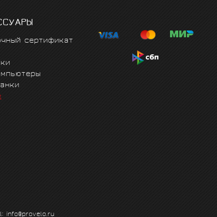
ССУАРЫ
очный сертификат
чки
омпьютеры
танки
е
l: info@provelo.ru