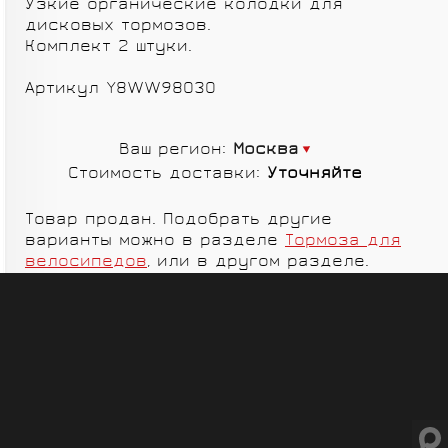
Узкие органические колодки для
СУМКИ
дисковых тормозов.
Комплект 2 штуки.
Артикул Y8WW98030
Ваш регион:
Москва
ГРУППЫ
Стоимость доставки:
Уточняйте
ОБОРУДОВАНИЯ
RED CREEK
VORTEX
Товар продан. Подобрать другие
варианты можно в разделе
Тормоза для
велосипедов
, или в другом разделе.
SHIMANO
MICHE
ELITE
SHIMANO