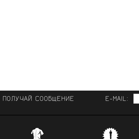
И ПОЛУЧАЙ СООБЩЕНИЕ
E-MAIL:
ЛУЧШАЯ ВЕЛООДЕЖДА 
СВЯЗЬ 
КОНСУЛЬТАЦИИ СПЕЦИАЛИСТОВ
Самая обширная в России коллекци
Provelo сотруднича
ссиональные советы и помощь при выборе велосипеда,
 брендов,
лучшая одежда от специализирован
велокомандами, с
ы и аксессуаров от специалистов велоспорта, много ле