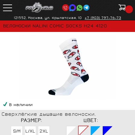
121552, Москва, ул. Крылатская, 10
+7 (903) 797-76-73
ВЕЛОНОСКИ NALINI COMIC SOCKS H24 4120
В наличии
Сверхлёгкие дышащие велоноски.
РАЗМЕР:
ЦВЕТ:
S/M
L/XL
2XL